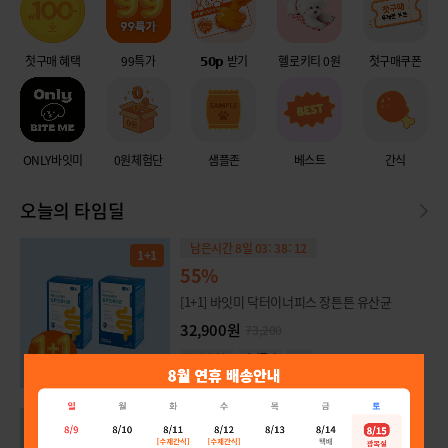
첫구매 혜택
99특가
𝟱𝟬𝗽 받기
헬로키티 0원
첫구매쿠폰
ONLY바잇미
0원체험단
샘플존
베스트
간식
오늘의 타임딜
남은시간 8일 03: 38: 12
1+1
55%
[1+1] 바잇미 닥터이너피스 장튼튼 유산균
32,900원
73,200
바잇미배송
타임특가
1+1
남은시간 8일 03: 38: 12
1+1
65%