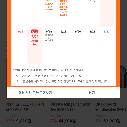
[1+1] 바잇미 닥터이너피스 rTG 오메가3
29,900원
85,000
바잇미배송
타임특가
1+1
오늘의 신상품
신상품을 소개합니다.
해당 팝업 오늘 그만보기
닫기
바잇미 요구르트 삼총사 라
OKTK Racing Champion
OKTK Sports
텍스 장난감 세트
Tee (PARENTS)
Windbreaker (PAR
13,000
69,800
89,800
25%
9,810원
7%
64,900원
8%
82,900원