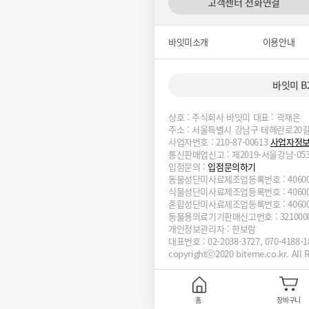
고객센터 전화연결
바잇미소개
이용안내
바잇미 B
상호 : 주식회사 바잇미 대표 : 곽재은
주소 : 서울특별시 강남구 테헤란로20길 
사업자번호 : 210-87-00613
사업자정
통신판매업신고 : 제2019-서울강남-05
입점문의 :
입점문의하기
동물성단미사료제조업등록번호 : 4060000-
식물성단미사료제조업등록번호 : 4060000-
혼합성단미사료제조업등록번호 : 4060000-
동물용의료기기판매신고번호 : 3210000-0
개인정보관리자 : 한보람
대표번호 : 02-2038-3727, 070-4188-
copyrightⓒ2020 biteme.co.kr. All R
홈
장바구니