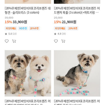
[20%무제한]바잇미X포코리프렌즈 대
[20%무제한]바잇미X포코리프렌즈 어
형견 - 슬리브리스 (3 colors)
드벤처 목줄 (3 colors)(+하트키링 색
상랜덤1개증정)
39,900
25,900
15%
33,900원
15%
21,900원
바잇미배송
MD추천
20%쿠폰
바잇미배송
20%쿠폰
5.0
(10)
4.9
(39)
[20%무제한]바잇미X포코리프렌즈 어
[20%무제한]바잇미X포코리프렌즈 어