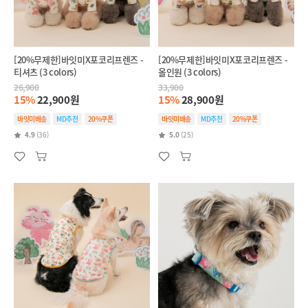
[20%무제한]바잇미X포코리프렌즈 -
[20%무제한]바잇미X포코리프렌즈 -
티셔츠 (3 colors)
올인원 (3 colors)
26,900
33,900
15%
22,900원
15%
28,900원
바잇미배송
MD추천
20%쿠폰
바잇미배송
MD추천
20%쿠폰
4.9
(36)
5.0
(25)