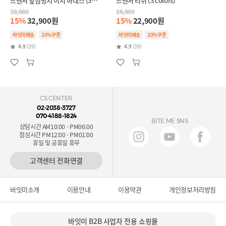
드벤처 앞섬방지 이지 하네스 (3
드벤처 리쉬 (3 colors)
colors)(+하트키링 색상랜덤1개증정)
38,900
26,900
15%
32,900원
15%
22,900원
바잇미배송
20%쿠폰
바잇미배송
20%쿠폰
4.9
(39)
4.9
(39)
CS CENTER
02-2038-3727
070-4188-1824
BITE ME SNS
상담시간 AM10:00 - PM06:00
점심시간 PM12:00 - PM01:00
휴일 및 공휴일 휴무
고객센터 전화연결
바잇미소개
이용안내
이용약관
개인정보처리방침
바잇미 B2B 사업자 전용 쇼핑몰