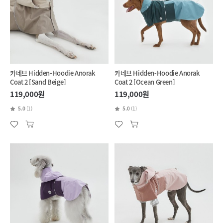
카네브 Hidden-Hoodie Anorak
카네브 Hidden-Hoodie Anorak
Coat 2 [Sand Beige]
Coat 2 [Ocean Green]
119,000원
119,000원
5.0
(1)
5.0
(1)