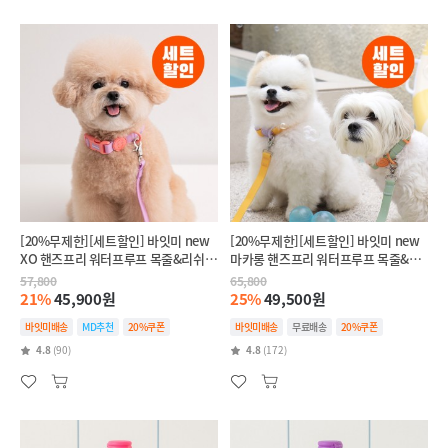
[20%무제한][세트할인] 바잇미 new
[20%무제한][세트할인] 바잇미 new
XO 핸즈프리 워터프루프 목줄&리쉬
마카롱 핸즈프리 워터프루프 목줄&리
(4 colors)
쉬 (4 colors)
57,800
65,800
21%
45,900원
25%
49,500원
바잇미배송
MD추천
20%쿠폰
바잇미배송
무료배송
20%쿠폰
4.8
(90)
4.8
(172)