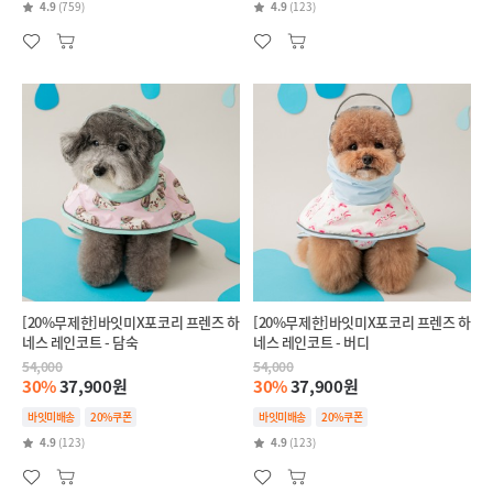
4.9
(759)
4.9
(123)
[20%무제한]바잇미X포코리 프렌즈 하
[20%무제한]바잇미X포코리 프렌즈 하
네스 레인코트 - 담숙
네스 레인코트 - 버디
54,000
54,000
30%
37,900원
30%
37,900원
바잇미배송
20%쿠폰
바잇미배송
20%쿠폰
4.9
(123)
4.9
(123)