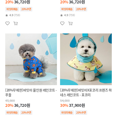
20%
36,720원
20%
36,720원
바잇미배송
20%쿠폰
바잇미배송
20%쿠폰
4.9
(759)
4.9
(759)
[20%무제한]바잇미 올인원 레인코트 -
[20%무제한]바잇미X포코리 프렌즈 하
푸들
네스 레인코트 - 포코리
45,900
54,000
20%
36,720원
30%
37,900원
바잇미배송
20%쿠폰
바잇미배송
20%쿠폰