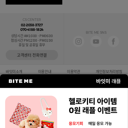
CS CENTER
02-2038-3727
070-4188-1824
BITE ME SNS
상담시간 AM10:00 - PM06:00
점심시간 PM12:00 - PM01:00
휴일 및 공휴일 휴무
고객센터 전화연결
바잇미소개
이용안내
이용약관
개인정보처리방침
2
/
3
바잇미 B2B 사업자 전용 쇼핑몰
상호 : 주식회사 바잇미 대표 : 곽재은
주소 : 서울특별시 강남구 테헤란로20길 10, 8층
사업자번호 : 210-87-00613
사업자정보확인
통신판매업신고 : 제2019-서울강남-05372호
입점문의 :
입점문의하기