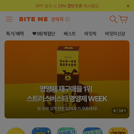
APP 설치 시
15% 할인쿠폰
즉시발급
강아지
특가/혜택
🧡0원체험단
베스트
바잇픽
바잇미신상
+
4
/
14