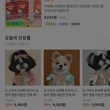
[무배특가]바잇미 헬로키티 크런치팝 시리얼 (알
러지프리/저칼로리)
8,010원
8,900
바잇미배송
무료배송
타임특가
오늘의 신상품
신상품을 소개합니다.
도그아이 슈퍼펫 강아지 고
도그아이 슈퍼펫 강아지 고
도그아이 슈퍼펫 강아
양이 명절 리본끈 한복 케이
양이 명절 리본끈 한복 케이
양이 명절 리본끈 한복
프 핑크 (M)
프 민트 (M)
프 아이보리 (M)
23,800
23,800
23,800
58%
9,900원
58%
9,900원
58%
9,900원