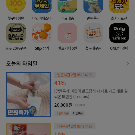
첫구매 혜택
바잇미페스타
무료배송
만원특가
최저가도전
트푸 20%쿠폰
𝟱𝟬𝗽 받기
헬로키티 0원
첫구매쿠폰
ONLY바잇미
오늘의 타임딜
남은시간 2일 05: 34: 30
41%
[만원특가]바잇미 발도장 방지 제로 가드 매트 실
리콘 배변판 (2 colors)
20,000원
33,900
바잇미배송
타임특가
남은시간 2일 05: 34: 30
10%