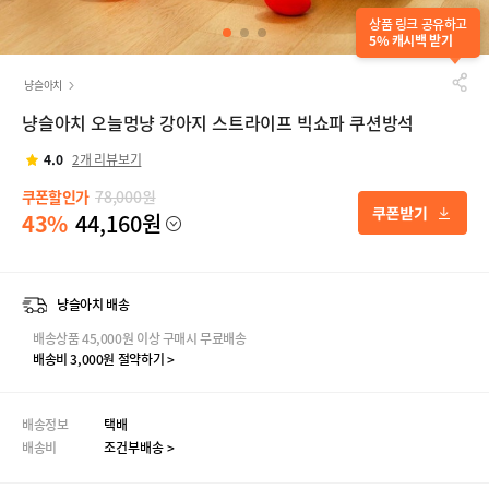
상품 링크 공유하고
5% 캐시백 받기
냥슬아치
냥슬아치 오늘멍냥 강아지 스트라이프 빅쇼파 쿠션방석
4.0
2개 리뷰보기
쿠폰할인가
78,000원
43%
44,160원
냥슬아치 배송
배송상품 45,000원 이상 구매시 무료배송
배송비 3,000원 절약하기 >
배송정보
택배
배송비
조건부배송 >