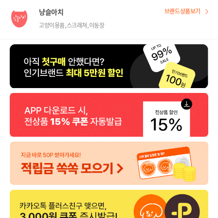
냥슬아치
브랜드상품보기
고양이용품,스크래쳐,이동장