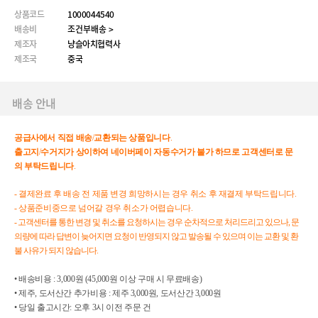
상품코드
1000044540
배송비
조건부배송 >
제조자
냥슬아치협력사
제조국
중국
배송 안내
공급사에서
직접
배송
/
교환되는
상품입니다
.
출고지
/
수거지가
상이하여
네이버페이
자동수거가
불가
하므로
고객센터로
문
의
부탁드립니다
.
- 결제완료 후 배송 전 제품 변경 희망하시는 경우 취소 후 재결제 부탁드립니다.
- 상품준비중으로 넘어갈 경우 취소가 어렵습니다.
-
고객센터를 통한 변경 및 취소를 요청하시는 경우 순차적으로 처리드리고 있으나, 문
의량에 따라 답변이 늦어지면 요청이 반영되지 않고 발송될 수 있으며 이는 교환 및 환
불 사유가 되지 않습니다.
• 배송비용 : 3,000원 (45,000원 이상 구매 시 무료배송)
• 제주, 도서산간 추가비용 : 제주 3,000원, 도서산간 3,000원
• 당일 출고시간: 오후 3시 이전 주문 건