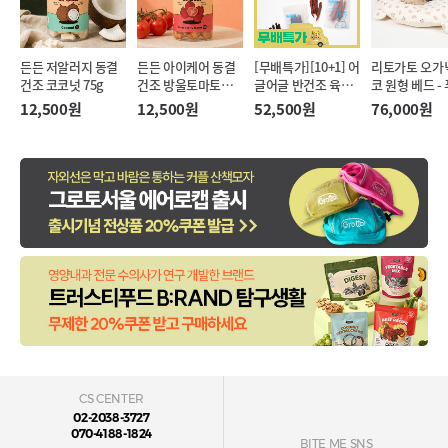
든든 저알러지 동결
든든 아이케어 동결
[무배특가][10+1] 어
리토가토 오가
건조 코코넛 75g
건조 방울토마토
글어글 반건조 육포
코 원형 베드 -
20g
50g 4종 대용량
12,500원
12,500원
52,500원
76,000원
CS CENTER
02-2038-3727
070-4188-1824
BITE ME SNS