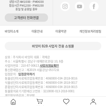
상담시간 AM10:00 - PM06:00
점심시간 PM12:00 - PM01:00
휴일 및 공휴일 휴무
고객센터 전화연결
바잇미소개
이용안내
이용약관
개인정보처리방침
바잇미 B2B 사업자 전용 쇼핑몰
상호 : 주식회사 바잇미 대표 : 곽재은
주소 : 서울특별시 강남구 테헤란로20길 10, 8층
사업자번호 : 210-87-00613
사업자정보확인
통신판매업신고 : 제2019-서울강남-05372호
입점문의 :
입점문의하기
동물성단미사료제조업등록번호 : 4060000-034-2018-0016
식물성단미사료제조업등록번호 : 4060000-034-2018-0017
혼합성단미사료제조업등록번호 : 4060000-034-2018-0015
동물용의료기기판매신고번호 : 3210000-013-2018-0001
개인정보관리자 : 한보람
대표번호 : 02-2038-3727, 070-4188-1824 이메일 :
biteme@biteme.co.kr
copyrightⓒ2020 biteme.co.kr. All Rights Reserved.