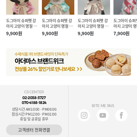
도그아이 슈퍼펫 강
도그아이 슈퍼펫 강
도그아이 슈퍼펫 강
도그아이 슈퍼
아지 고양이 명절 리
아지 고양이 명절 리
아지 고양이 명절 리
아지 고양이 명
본끈 한복 케이프 핑
본끈 한복 케이프 민
본끈 한복 케이프 아
리개 한복 케이
9,900원
9,900원
9,900원
7,900원
크 (M)
트 (M)
이보리 (M)
랄핑크 (S-XL)
CS CENTER
02-2038-3727
070-4188-1824
BITE ME SNS
상담시간 AM10:00 - PM06:00
점심시간 PM12:00 - PM01:00
휴일 및 공휴일 휴무
고객센터 전화연결