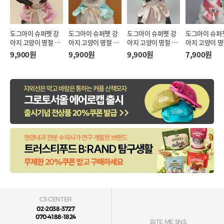
도그아이 슈퍼펫 강
도그아이 슈퍼펫 강
도그아이 슈퍼펫 강
도그아이 슈퍼
아지 고양이 명절 리
아지 고양이 명절 리
아지 고양이 명절 리
아지 고양이 명
본끈 한복 케이프 핑
본끈 한복 케이프 민
본끈 한복 케이프 아
리개 한복 케이
9,900원
9,900원
9,900원
7,900원
크 (M)
트 (M)
이보리 (M)
랄핑크 (S-XL)
CS CENTER
02-2038-3727
070-4188-1824
BITE ME SNS