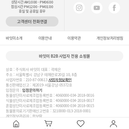
상담시간 AM10:00 - PM06:00
점심시간 PM12:00 - PM01:00
휴일 및 공휴일 휴무
고객센터 전화연결
바잇미소개
이용안내
이용약관
개인정보처리방침
바잇미 B2B 사업자 전용 쇼핑몰
상호 : 주식회사 바잇미 대표 : 곽재은
주소 : 서울특별시 강남구 테헤란로20길 10, 8층
사업자번호 : 210-87-00613
사업자정보확인
통신판매업신고 : 제2019-서울강남-05372호
입점문의 :
입점문의하기
동물성단미사료제조업등록번호 : 4060000-034-2018-0016
식물성단미사료제조업등록번호 : 4060000-034-2018-0017
혼합성단미사료제조업등록번호 : 4060000-034-2018-0015
동물용의료기기판매신고번호 : 3210000-013-2018-0001
개인정보관리자 : 한보람
대표번호 : 02-2038-3727, 070-4188-1824 이메일 :
biteme@biteme.co.kr
copyrightⓒ2020 biteme.co.kr. All Rights Reserved.