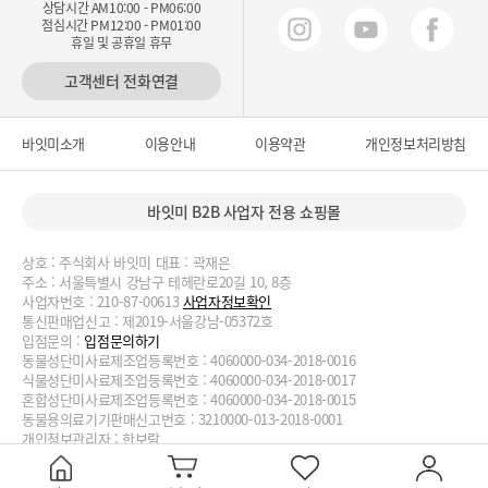
상담시간 AM10:00 - PM06:00
점심시간 PM12:00 - PM01:00
휴일 및 공휴일 휴무
고객센터 전화연결
바잇미소개
이용안내
이용약관
개인정보처리방침
바잇미 B2B 사업자 전용 쇼핑몰
상호 : 주식회사 바잇미 대표 : 곽재은
주소 : 서울특별시 강남구 테헤란로20길 10, 8층
사업자번호 : 210-87-00613
사업자정보확인
통신판매업신고 : 제2019-서울강남-05372호
입점문의 :
입점문의하기
동물성단미사료제조업등록번호 : 4060000-034-2018-0016
식물성단미사료제조업등록번호 : 4060000-034-2018-0017
혼합성단미사료제조업등록번호 : 4060000-034-2018-0015
동물용의료기기판매신고번호 : 3210000-013-2018-0001
개인정보관리자 : 한보람
대표번호 : 02-2038-3727, 070-4188-1824 이메일 :
biteme@biteme.co.kr
copyrightⓒ2020 biteme.co.kr. All Rights Reserved.