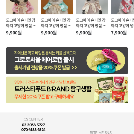
도그아이 슈퍼펫 강
도그아이 슈퍼펫 강
도그아이 슈퍼펫 강
도그아이 슈퍼
아지 고양이 명절 리
아지 고양이 명절 리
아지 고양이 명절 리
아지 고양이 명
본끈 한복 케이프 핑
본끈 한복 케이프 민
본끈 한복 케이프 아
리개 한복 케이
9,900원
9,900원
9,900원
7,900원
크 (M)
트 (M)
이보리 (M)
랄핑크 (S-XL)
CS CENTER
02-2038-3727
070-4188-1824
BITE ME SNS