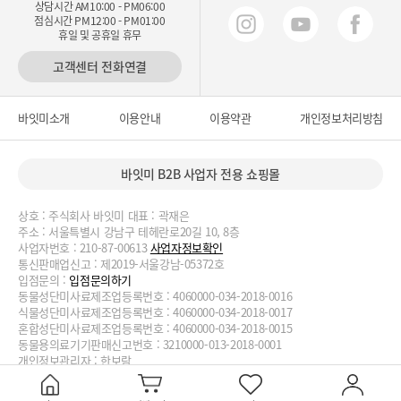
상담시간 AM10:00 - PM06:00
점심시간 PM12:00 - PM01:00
휴일 및 공휴일 휴무
고객센터 전화연결
바잇미소개
이용안내
이용약관
개인정보처리방침
바잇미 B2B 사업자 전용 쇼핑몰
상호 : 주식회사 바잇미 대표 : 곽재은
주소 : 서울특별시 강남구 테헤란로20길 10, 8층
사업자번호 : 210-87-00613
사업자정보확인
통신판매업신고 : 제2019-서울강남-05372호
입점문의 :
입점문의하기
동물성단미사료제조업등록번호 : 4060000-034-2018-0016
식물성단미사료제조업등록번호 : 4060000-034-2018-0017
혼합성단미사료제조업등록번호 : 4060000-034-2018-0015
동물용의료기기판매신고번호 : 3210000-013-2018-0001
개인정보관리자 : 한보람
대표번호 : 02-2038-3727, 070-4188-1824 이메일 :
biteme@biteme.co.kr
copyrightⓒ2020 biteme.co.kr. All Rights Reserved.