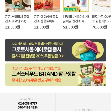
든든 저알러지 동결
든든 아이케어 동결
[무배특가][10+1] 어
리토가토 오가
건조 코코넛 75g
건조 방울토마토
글어글 반건조 육포
코 원형 베드 -
20g
50g 4종 대용량
12,500원
12,500원
52,500원
76,000원
CS CENTER
02-2038-3727
070-4188-1824
BITE ME SNS