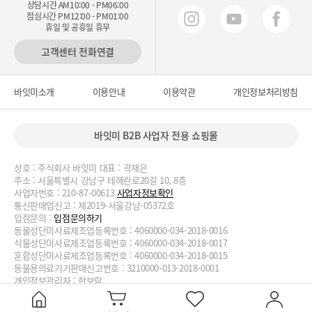
상담시간 AM10:00 - PM06:00
점심시간 PM12:00 - PM01:00
휴일 및 공휴일 휴무
고객센터 전화연결
바잇미소개
이용안내
이용약관
개인정보처리방침
바잇미 B2B 사업자 전용 쇼핑몰
상호 : 주식회사 바잇미 대표 : 곽재은
주소 : 서울특별시 강남구 테헤란로20길 10, 8층
사업자번호 : 210-87-00613
사업자정보확인
통신판매업신고 : 제2019-서울강남-05372호
입점문의 :
입점문의하기
동물성단미사료제조업등록번호 : 4060000-034-2018-0016
식물성단미사료제조업등록번호 : 4060000-034-2018-0017
혼합성단미사료제조업등록번호 : 4060000-034-2018-0015
동물용의료기기판매신고번호 : 3210000-013-2018-0001
개인정보관리자 : 한보람
대표번호 : 02-2038-3727, 070-4188-1824 이메일 :
biteme@biteme.co.kr
copyrightⓒ2020 biteme.co.kr. All Rights Reserved.