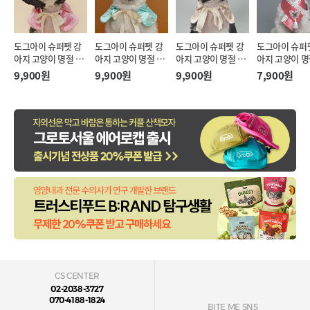
도그아이 슈퍼펫 강
도그아이 슈퍼펫 강
도그아이 슈퍼펫 강
도그아이 슈퍼
아지 고양이 명절 리
아지 고양이 명절 리
아지 고양이 명절 리
아지 고양이 명
본끈 한복 케이프 핑
본끈 한복 케이프 민
본끈 한복 케이프 아
리개 한복 케이
9,900원
9,900원
9,900원
7,900원
크 (M)
트 (M)
이보리 (M)
랄핑크 (S-XL)
CS CENTER
02-2038-3727
070-4188-1824
BITE ME SNS