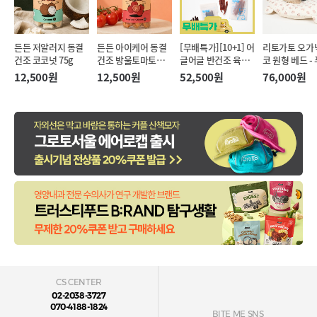
든든 저알러지 동결
든든 아이케어 동결
[무배특가][10+1] 어
리토가토 오가
건조 코코넛 75g
건조 방울토마토
글어글 반건조 육포
코 원형 베드 -
20g
50g 4종 대용량
12,500원
12,500원
52,500원
76,000원
CS CENTER
02-2038-3727
070-4188-1824
BITE ME SNS