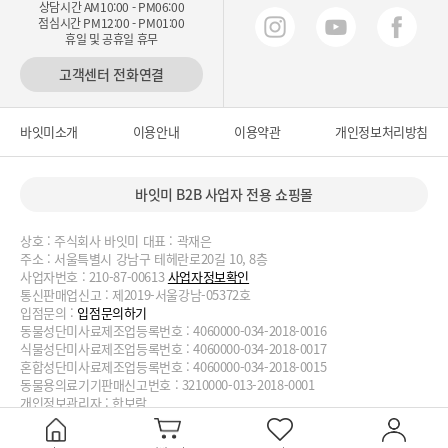
상담시간 AM10:00 - PM06:00
점심시간 PM12:00 - PM01:00
휴일 및 공휴일 휴무
고객센터 전화연결
바잇미소개
이용안내
이용약관
개인정보처리방침
바잇미 B2B 사업자 전용 쇼핑몰
상호 : 주식회사 바잇미 대표 : 곽재은
주소 : 서울특별시 강남구 테헤란로20길 10, 8층
사업자번호 : 210-87-00613
사업자정보확인
통신판매업신고 : 제2019-서울강남-05372호
입점문의 :
입점문의하기
동물성단미사료제조업등록번호 : 4060000-034-2018-0016
식물성단미사료제조업등록번호 : 4060000-034-2018-0017
혼합성단미사료제조업등록번호 : 4060000-034-2018-0015
동물용의료기기판매신고번호 : 3210000-013-2018-0001
개인정보관리자 : 한보람
대표번호 : 02-2038-3727, 070-4188-1824 이메일 :
biteme@biteme.co.kr
copyrightⓒ2020 biteme.co.kr. All Rights Reserved.