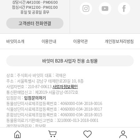
상담시간 AM10:00 - PM06:00
점심시간 PM12:00 - PM01:00
휴일 및 공휴일 휴무
고객센터 전화연결
바잇미소개
이용안내
이용약관
개인정보처리방침
바잇미 B2B 사업자 전용 쇼핑몰
상호 : 주식회사 바잇미 대표 : 곽재은
주소 : 서울특별시 강남구 테헤란로20길 10, 8층
사업자번호 : 210-87-00613
사업자정보확인
통신판매업신고 : 제2019-서울강남-05372호
입점문의 :
입점문의하기
동물성단미사료제조업등록번호 : 4060000-034-2018-0016
식물성단미사료제조업등록번호 : 4060000-034-2018-0017
혼합성단미사료제조업등록번호 : 4060000-034-2018-0015
동물용의료기기판매신고번호 : 3210000-013-2018-0001
개인정보관리자 : 한보람
대표번호 : 02-2038-3727, 070-4188-1824 이메일 :
biteme@biteme.co.kr
copyrightⓒ2020 biteme.co.kr. All Rights Reserved.