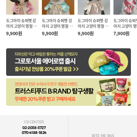
도그아이 슈퍼펫 강
도그아이 슈퍼펫 강
도그아이 슈퍼펫 강
도그아이 슈퍼
아지 고양이 명절 리
아지 고양이 명절 리
아지 고양이 명절 리
아지 고양이 명
본끈 한복 케이프 핑
본끈 한복 케이프 민
본끈 한복 케이프 아
리개 한복 케이
9,900원
9,900원
9,900원
7,900원
크 (M)
트 (M)
이보리 (M)
랄핑크 (S-XL)
CS CENTER
02-2038-3727
070-4188-1824
BITE ME SNS