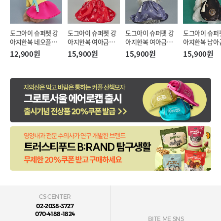
도그아이 슈퍼펫 강
도그아이 슈퍼펫 강
도그아이 슈퍼펫 강
도그아이 슈퍼
아지한복 네오플렌
아지한복 여아금화
아지한복 여아금화
아지한복 남아
한복 치마 (XS-2XL)
단 한복 레드 (S-
단 한복 퍼플그레이
단 한복 블랙 (S
12,900원
15,900원
15,900원
15,900원
3XL)
(S-6XL)
6XL)
CS CENTER
02-2038-3727
070-4188-1824
BITE ME SNS