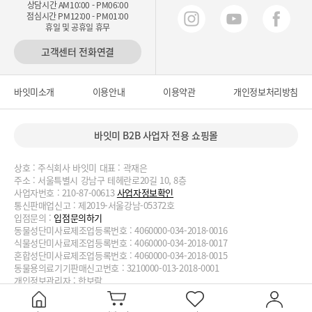
상담시간 AM10:00 - PM06:00
점심시간 PM12:00 - PM01:00
휴일 및 공휴일 휴무
고객센터 전화연결
바잇미소개
이용안내
이용약관
개인정보처리방침
바잇미 B2B 사업자 전용 쇼핑몰
상호 : 주식회사 바잇미 대표 : 곽재은
주소 : 서울특별시 강남구 테헤란로20길 10, 8층
사업자번호 : 210-87-00613
사업자정보확인
통신판매업신고 : 제2019-서울강남-05372호
입점문의 :
입점문의하기
동물성단미사료제조업등록번호 : 4060000-034-2018-0016
식물성단미사료제조업등록번호 : 4060000-034-2018-0017
혼합성단미사료제조업등록번호 : 4060000-034-2018-0015
동물용의료기기판매신고번호 : 3210000-013-2018-0001
개인정보관리자 : 한보람
대표번호 : 02-2038-3727, 070-4188-1824 이메일 :
biteme@biteme.co.kr
copyrightⓒ2020 biteme.co.kr. All Rights Reserved.