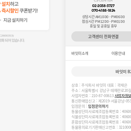
CS CENTER
02-2038-3727
070-4188-1824
상담시간 AM10:00 - PM06:00
점심시간 PM12:00 - PM01:00
휴일 및 공휴일 휴무
고객센터 전화연결
바잇미소개
이용안내
바잇미 B
상호 : 주식회사 바잇미 대표 : 곽재은
주소 : 서울특별시 강남구 테헤란로20길 
사업자번호 : 210-87-00613
사업자정
통신판매업신고 : 제2019-서울강남-05
입점문의 :
입점문의하기
동물성단미사료제조업등록번호 : 4060000-
식물성단미사료제조업등록번호 : 4060000-
혼합성단미사료제조업등록번호 : 4060000-
동물용의료기기판매신고번호 : 3210000-0