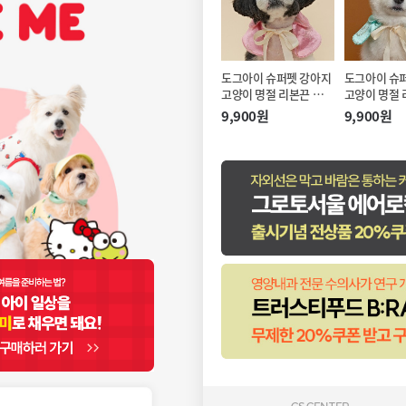
도그아이 슈퍼펫 강아지
도그아이 슈
고양이 명절 리본끈 한복
고양이 명절 
케이프 핑크 (M)
케이프 민트 (
9,900원
9,900원