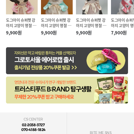
도그아이 슈퍼펫 강
도그아이 슈퍼펫 강
도그아이 슈퍼펫 강
도그아이 슈퍼
아지 고양이 명절 리
아지 고양이 명절 리
아지 고양이 명절 리
아지 고양이 명
본끈 한복 케이프 핑
본끈 한복 케이프 민
본끈 한복 케이프 아
리개 한복 케이
9,900원
9,900원
9,900원
7,900원
크 (M)
트 (M)
이보리 (M)
랄핑크 (S-XL)
CS CENTER
02-2038-3727
070-4188-1824
BITE ME SNS