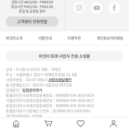
상담시간 AM10:00 - PM06:00
점심시간 PM12:00 - PM01:00
휴일 및 공휴일 휴무
고객센터 전화연결
바잇미소개
이용안내
이용약관
개인정보처리방침
바잇미 B2B 사업자 전용 쇼핑몰
상호 : 주식회사 바잇미 대표 : 곽재은
주소 : 서울특별시 강남구 테헤란로20길 10, 8층
사업자번호 : 210-87-00613
사업자정보확인
통신판매업신고 : 제2019-서울강남-05372호
입점문의 :
입점문의하기
동물성단미사료제조업등록번호 : 4060000-034-2018-0016
식물성단미사료제조업등록번호 : 4060000-034-2018-0017
혼합성단미사료제조업등록번호 : 4060000-034-2018-0015
동물용의료기기판매신고번호 : 3210000-013-2018-0001
개인정보관리자 : 한보람
대표번호 : 02-2038-3727, 070-4188-1824 이메일 :
biteme@biteme.co.kr
copyrightⓒ2020 biteme.co.kr. All Rights Reserved.