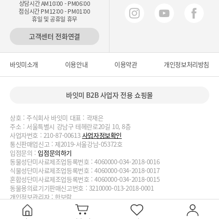
상담시간 AM10:00 - PM06:00
점심시간 PM12:00 - PM01:00
휴일 및 공휴일 휴무
고객센터 전화연결
바잇미소개
이용안내
이용약관
개인정보처리방침
바잇미 B2B 사업자 전용 쇼핑몰
상호 : 주식회사 바잇미 대표 : 곽재은
주소 : 서울특별시 강남구 테헤란로20길 10, 8층
사업자번호 : 210-87-00613
사업자정보확인
통신판매업신고 : 제2019-서울강남-05372호
입점문의 :
입점문의하기
동물성단미사료제조업등록번호 : 4060000-034-2018-0016
식물성단미사료제조업등록번호 : 4060000-034-2018-0017
혼합성단미사료제조업등록번호 : 4060000-034-2018-0015
동물용의료기기판매신고번호 : 3210000-013-2018-0001
개인정보관리자 : 한보람
대표번호 : 02-2038-3727, 070-4188-1824 이메일 :
biteme@biteme.co.kr
copyrightⓒ2020 biteme.co.kr. All Rights Reserved.