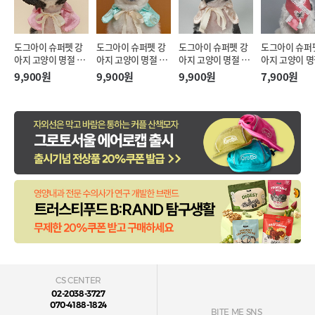
도그아이 슈퍼펫 강
도그아이 슈퍼펫 강
도그아이 슈퍼펫 강
도그아이 슈퍼
아지 고양이 명절 리
아지 고양이 명절 리
아지 고양이 명절 리
아지 고양이 명
본끈 한복 케이프 핑
본끈 한복 케이프 민
본끈 한복 케이프 아
리개 한복 케이
9,900원
9,900원
9,900원
7,900원
크 (M)
트 (M)
이보리 (M)
랄핑크 (S-XL)
CS CENTER
02-2038-3727
070-4188-1824
BITE ME SNS