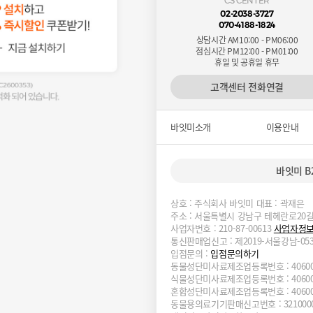
CS CENTER
02-2038-3727
070-4188-1824
상담시간 AM10:00 - PM06:00
점심시간 PM12:00 - PM01:00
휴일 및 공휴일 휴무
고객센터 전화연결
바잇미소개
이용안내
바잇미 B
상호 : 주식회사 바잇미 대표 : 곽재은
주소 : 서울특별시 강남구 테헤란로20길 
사업자번호 : 210-87-00613
사업자정
통신판매업신고 : 제2019-서울강남-05
입점문의 :
입점문의하기
동물성단미사료제조업등록번호 : 4060000-
식물성단미사료제조업등록번호 : 4060000-
혼합성단미사료제조업등록번호 : 4060000-
동물용의료기기판매신고번호 : 3210000-0