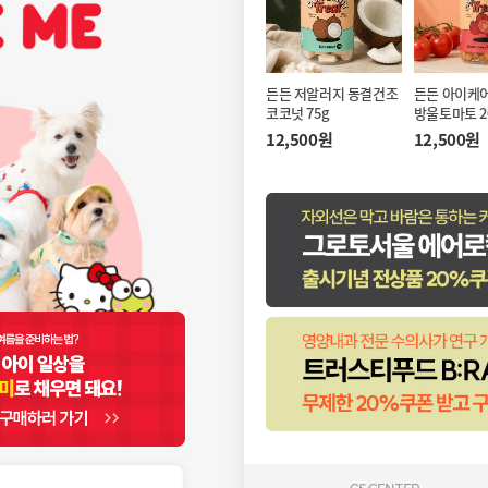
든든 저알러지 동결건조
든든 아이케
코코넛 75g
방울토마토 2
12,500원
12,500원