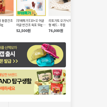
어 동결건조
[무배특가][10+1] 어글
리토가토 오가닉 타코 원
리토가토 린넨 타코 
0g
어글 반건조 육포 50g 4
형 베드 - 푸들
베드 - 체크
종 대용량
52,500원
76,000원
66,000원