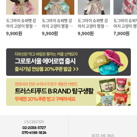
도그아이 슈퍼펫 강
도그아이 슈퍼펫 강
도그아이 슈퍼펫 강
도그아이 슈퍼
아지 고양이 명절 리
아지 고양이 명절 리
아지 고양이 명절 리
아지 고양이 명
본끈 한복 케이프 핑
본끈 한복 케이프 민
본끈 한복 케이프 아
리개 한복 케이
9,900원
9,900원
9,900원
7,900원
크 (M)
트 (M)
이보리 (M)
랄핑크 (S-XL)
CS CENTER
02-2038-3727
070-4188-1824
BITE ME SNS