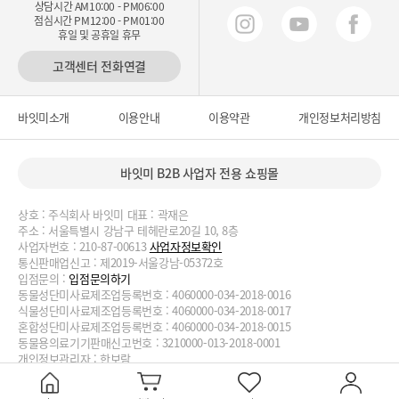
상담시간 AM10:00 - PM06:00
점심시간 PM12:00 - PM01:00
휴일 및 공휴일 휴무
고객센터 전화연결
바잇미소개
이용안내
이용약관
개인정보처리방침
바잇미 B2B 사업자 전용 쇼핑몰
상호 : 주식회사 바잇미 대표 : 곽재은
주소 : 서울특별시 강남구 테헤란로20길 10, 8층
사업자번호 : 210-87-00613
사업자정보확인
통신판매업신고 : 제2019-서울강남-05372호
입점문의 :
입점문의하기
동물성단미사료제조업등록번호 : 4060000-034-2018-0016
식물성단미사료제조업등록번호 : 4060000-034-2018-0017
혼합성단미사료제조업등록번호 : 4060000-034-2018-0015
동물용의료기기판매신고번호 : 3210000-013-2018-0001
개인정보관리자 : 한보람
대표번호 : 02-2038-3727, 070-4188-1824 이메일 :
biteme@biteme.co.kr
copyrightⓒ2020 biteme.co.kr. All Rights Reserved.