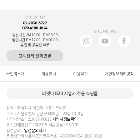
CS CENTER
02-2038-3727
070-4188-1824
BITE ME SNS
상담시간 AM10:00 - PM06:00
점심시간 PM12:00 - PM01:00
휴일 및 공휴일 휴무
고객센터 전화연결
바잇미소개
이용안내
이용약관
개인정보처리방침
바잇미 B2B 사업자 전용 쇼핑몰
상호 : 주식회사 바잇미 대표 : 곽재은
주소 : 서울특별시 강남구 테헤란로20길 10, 8층
사업자번호 : 210-87-00613
사업자정보확인
통신판매업신고 : 제2019-서울강남-05372호
입점문의 :
입점문의하기
동물성단미사료제조업등록번호 : 4060000-034-2018-0016