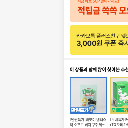
이 상품과 함께 많이 찾아본 추
[만원특가]바잇미 덴티스
[무배특가]
틱 소프트 베지 구취제거 
rTG 오메가