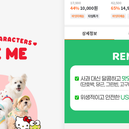
덴탈껌 - 10개입
증정)
17,900
42,500
44%
10,000원
65%
14,
바잇미배송
타임특가
바잇미배송
타임특가
상세정보