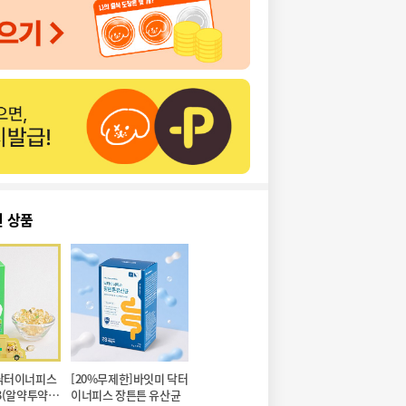
천 상품
닥터이너피스 
[20%무제한]바잇미 닥터
3(알약투약기 
이너피스 장튼튼 유산균