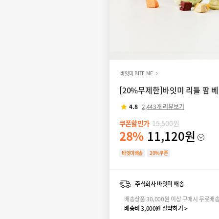
바잇미 BITE ME
[20%무제한]바잇미 리틀 팜 베
4.8
2,443개 리뷰보기
쿠폰할인가
15,500원
28%
11,120원
바잇미배송
20%쿠폰
주식회사 바잇미 배송
배송상품 30,000원 이상 구매시 무료배
배송비 3,000원 절약하기 >