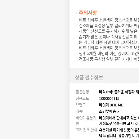
주의사항
비트 섭취후 소변색이 핑크색으로 보
건조제품 특성상 일부 갈라지거나 깨진
제품의 신선도를 유지하기 위해 넣은
습기가 많은 곳이나 직사광선을 피해,
는 가급적 빠른 시일 내에 급여하십시
비트 섭취후 소변색이 핑크색으로 보
생후 3개월 미만의 어린 강아지, 고
건조제품 특성상 일부 갈라지거나 깨진
상품 필수정보
짧은설명
바삭바삭! 즐거운 식감과 채
상품코드
1000006115
브랜드
바잇미 BITE ME
배송비
조건부배송 >
바잇미 유통기
바잇미에서 판매하고 있는 
한
기점으로 유통기한 고지 및
고지 정책 안내
유통기한 미기재 상품의 유
탁 드립니다. 유통기한 미기