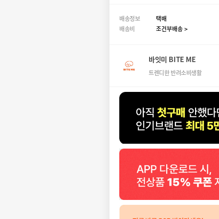
배송정보
택배
배송비
조건부배송 >
바잇미 BITE ME
트렌디한 반려소비생활