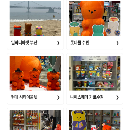
밀락더마켓 부산
❯
롯데몰 수원
❯
현대 시티아울렛
❯
나이스웨더 가로수길
❯