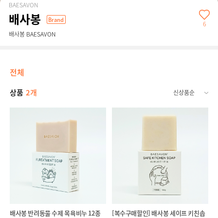
BAESAVON
배사봉
Brand
6
배사봉 BAESAVON
전체
상품
2개
배사봉 반려동물 수제 목욕비누 12종
[복수구매할인] 배사봉 세이프 키친솝