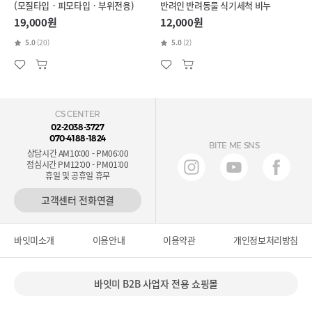
(모질타입 · 피모타입 · 부위전용)
반려인 반려동물 식기세척 비누
19,000원
12,000원
5.0
(20)
5.0
(2)
CS CENTER
02-2038-3727
070-4188-1824
BITE ME SNS
상담시간 AM10:00 - PM06:00
점심시간 PM12:00 - PM01:00
휴일 및 공휴일 휴무
고객센터 전화연결
바잇미소개
이용안내
이용약관
개인정보처리방침
바잇미 B2B 사업자 전용 쇼핑몰