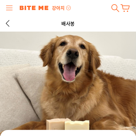
강아지
배사봉