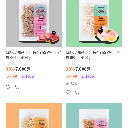
[20%무제한]든든 동결건조 간식 건강
[20%무제한]든든 동결건조 간식 바삭
한 소간 트릿 90g
한 북어 트릿 50g
10,000
10,000
30%
7,000원
30%
7,000원
20%쿠폰
최저가도전
20%쿠폰
최저가도전
5.0
(2)