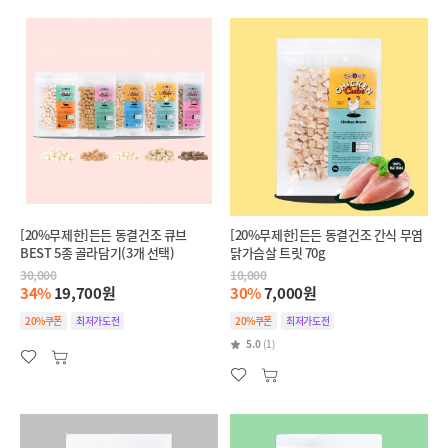
[20%무제한]든든 동결건조 큐브
[20%무제한]든든 동결건조 간식 무염
BEST 5종 골라담기(3개 선택)
닭가슴살 트릿 70g
30,000
10,000
34%
19,700원
30%
7,000원
20%쿠폰
최저가도전
20%쿠폰
최저가도전
5.0
(1)