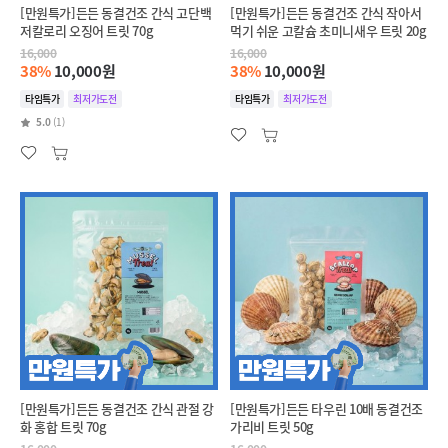
[만원특가]든든 동결건조 간식 고단백
[만원특가]든든 동결건조 간식 작아서
저칼로리 오징어 트릿 70g
먹기 쉬운 고칼슘 초미니새우 트릿 20g
16,000
16,000
38%
10,000원
38%
10,000원
타임특가
최저가도전
타임특가
최저가도전
5.0
(1)
[만원특가]든든 동결건조 간식 관절 강
[만원특가]든든 타우린 10배 동결건조
화 홍합 트릿 70g
가리비 트릿 50g