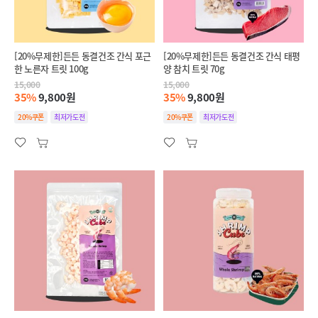
[20%무제한]든든 동결건조 간식 포근
[20%무제한]든든 동결건조 간식 태평
한 노른자 트릿 100g
양 참치 트릿 70g
15,000
15,000
35%
9,800원
35%
9,800원
20%쿠폰
최저가도전
20%쿠폰
최저가도전