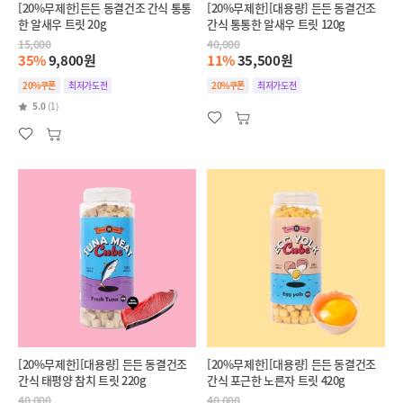
[20%무제한]든든 동결건조 간식 통통
[20%무제한][대용량] 든든 동결건조
한 알새우 트릿 20g
간식 통통한 알새우 트릿 120g
15,000
40,000
35%
9,800원
11%
35,500원
20%쿠폰
최저가도전
20%쿠폰
최저가도전
5.0
(1)
[20%무제한][대용량] 든든 동결건조
[20%무제한][대용량] 든든 동결건조
간식 태평양 참치 트릿 220g
간식 포근한 노른자 트릿 420g
40,000
40,000