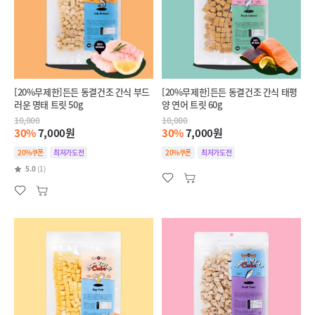
[20%무제한]든든 동결건조 간식 부드
[20%무제한]든든 동결건조 간식 태평
러운 명태 트릿 50g
양 연어 트릿 60g
10,000
10,000
30%
7,000원
30%
7,000원
20%쿠폰
최저가도전
20%쿠폰
최저가도전
5.0
(1)