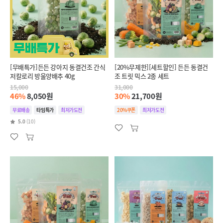
[무배특가]든든 강아지 동결건조 간식
[20%무제한][세트할인] 든든 동결건
저칼로리 방울양배추 40g
조 트릿 믹스 2종 세트
15,000
31,000
46%
8,050원
30%
21,700원
무료배송
타임특가
최저가도전
20%쿠폰
최저가도전
5.0
(10)