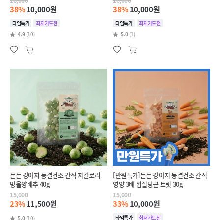
16,000
16,000
38%
10,000원
38%
10,000원
타임특가
최저가도전
타임특가
최저가도전
4.9
(10)
5.0
(1)
든든 강아지 동결건조 간식 저칼로리
[만원특가]든든 강아지 동결건조 간식
방울양배추 40g
영양 3배 껍질당근 트릿 30g
15,000
15,000
23%
11,500원
33%
10,000원
타임특가
최저가도전
5.0
(10)