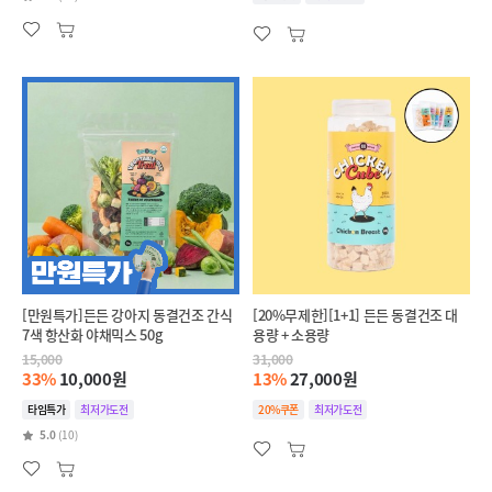
[만원특가]든든 강아지 동결건조 간식
[20%무제한][1+1] 든든 동결건조 대
7색 항산화 야채믹스 50g
용량 + 소용량
15,000
31,000
33%
10,000원
13%
27,000원
타임특가
최저가도전
20%쿠폰
최저가도전
5.0
(10)