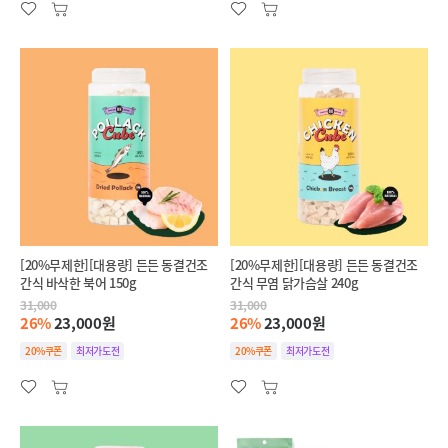
[20%무제한][대용량] 든든 동결건조
[20%무제한][대용량] 든든 동결건조
간식 바삭한 북어 150g
간식 무염 닭가슴살 240g
31,000
31,000
26%
23,000원
26%
23,000원
20%쿠폰
최저가도전
20%쿠폰
최저가도전