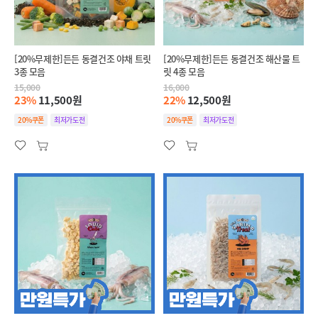
[20%무제한]든든 동결건조 야채 트릿
[20%무제한]든든 동결건조 해산물 트
3종 모음
릿 4종 모음
15,000
16,000
23%
11,500원
22%
12,500원
20%쿠폰
최저가도전
20%쿠폰
최저가도전