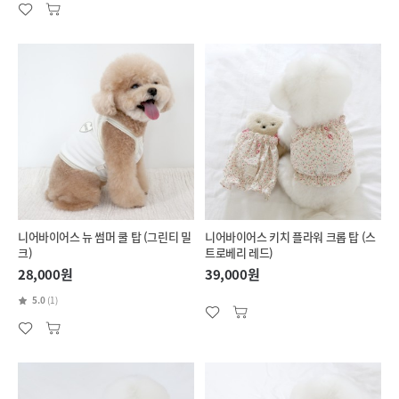
니어바이어스 뉴 썸머 쿨 탑 (그린티 밀
니어바이어스 키치 플라워 크롭 탑 (스
크)
트로베리 레드)
28,000원
39,000원
5.0
(1)