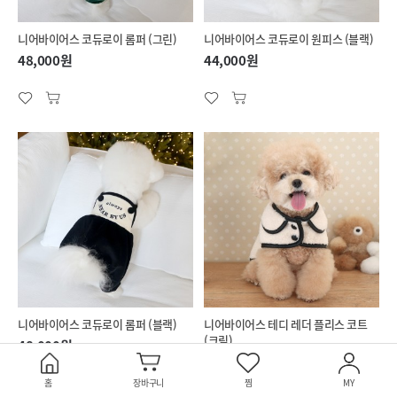
니어바이어스 코듀로이 롬퍼 (그린)
니어바이어스 코듀로이 원피스 (블랙)
48,000원
44,000원
니어바이어스 코듀로이 롬퍼 (블랙)
니어바이어스 테디 레더 플리스 코트
(크림)
48,000원
55,000원
5.0
(2)
홈
장바구니
찜
MY
5.0
(1)