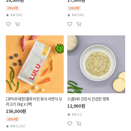
16,500원
17,000원
20%쿠폰
20%쿠폰
5.0
(265)
5.0
(100)
[20%무제한]룰루키친 화식 자연식 오
스쿱543 건강식 건강한 멍죽
리고기 1kg x 3팩
12,900원
156,000원
5.0
(11)
20%쿠폰
4.9
(1,252)