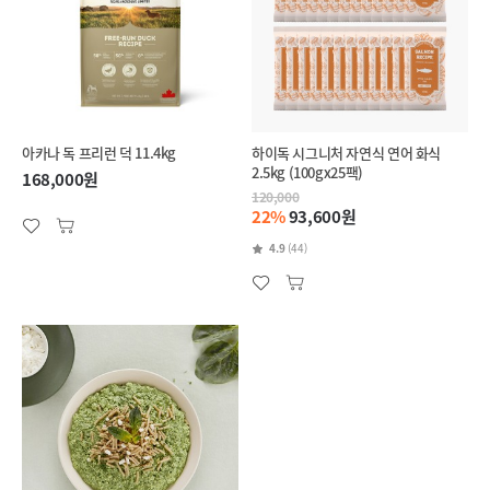
아카나 독 프리런 덕 11.4kg
하이독 시그니처 자연식 연어 화식
2.5kg (100gx25팩)
168,000원
120,000
22%
93,600원
4.9
(44)