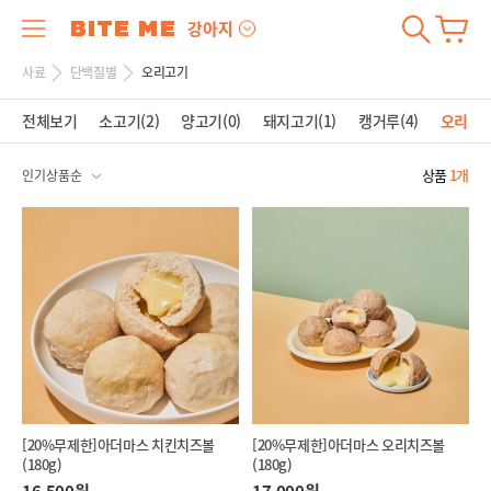
강아지
사료
단백질별
오리고기
전체보기
소고기(2)
양고기(0)
돼지고기(1)
캥거루(4)
오리고기
상품
1개
[20%무제한]아더마스 치킨치즈볼
[20%무제한]아더마스 오리치즈볼
(180g)
(180g)