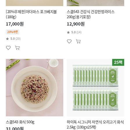
[20%무제한]아더마스 포크베지볼
스쿱543 건강식 건강한멍라이스
(180g)
200g(용기포장)
17,000원
12,900원
20%쿠폰
5.0
(14)
5.0
(20)
스쿱543 화식 500g
하이독 시그니처 자연식 오리고기 화식
2.5kg (100gx25팩)
31,000원