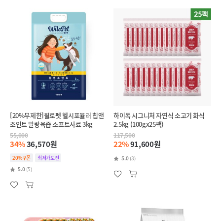
[20%무제한]윌로펫 헬시포뮬러 힙앤
하이독 시그니처 자연식 소고기 화식
조인트 말랑육즙 소프트사료 3kg
2.5kg (100gx25팩)
55,000
117,500
34%
36,570원
22%
91,600원
20%쿠폰
최저가도전
5.0
(3)
5.0
(5)