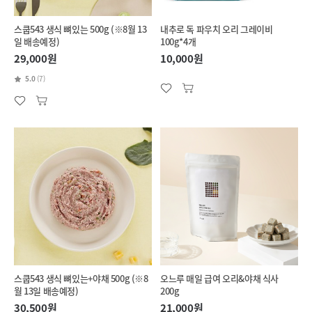
스쿱543 생식 뼈있는 500g (※8월 13
내추로 독 파우치 오리 그레이비
일 배송예정)
100g*4개
29,000원
10,000원
5.0
(7)
스쿱543 생식 뼈있는+야채 500g (※8
오느루 매일 급여 오리&야채 식사
월 13일 배송예정)
200g
30,500원
21,000원