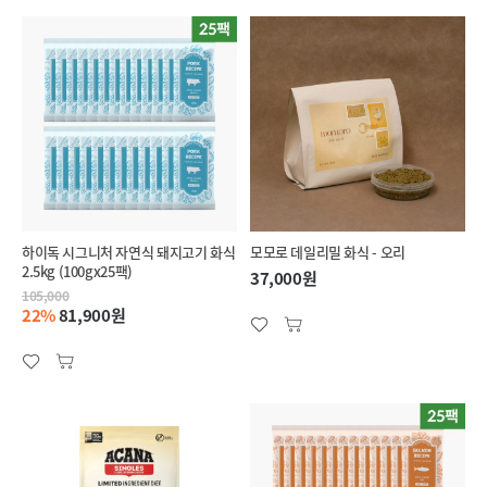
하이독 시그니처 자연식 돼지고기 화식
모모로 데일리밀 화식 - 오리
2.5kg (100gx25팩)
37,000원
105,000
22%
81,900원