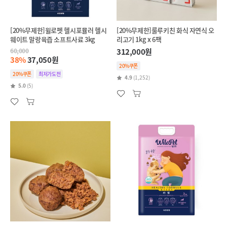
[20%무제한]윌로펫 헬시포뮬러 헬시
[20%무제한]룰루키친 화식 자연식 오
웨이트 말랑육즙 소프트사료 3kg
리고기 1kg x 6팩
60,000
312,000원
38%
37,050원
20%쿠폰
20%쿠폰
최저가도전
4.9
(1,252)
5.0
(5)