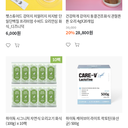
펫스튜어드 강아지 저알러지 저지방 단
건강하개 강아지 동결건조화식 관절튼
일단백질 프리미엄 수비드 오리안심 화
튼 오리 4gX20개입
식_디즈니덕
36,000
20%
28,800원
6,000원
하이독 시그니처 자연식 오리고기 화식
하이독 케어브이 라이트 락토틴(유산
(100g) x 10팩
균) 500g