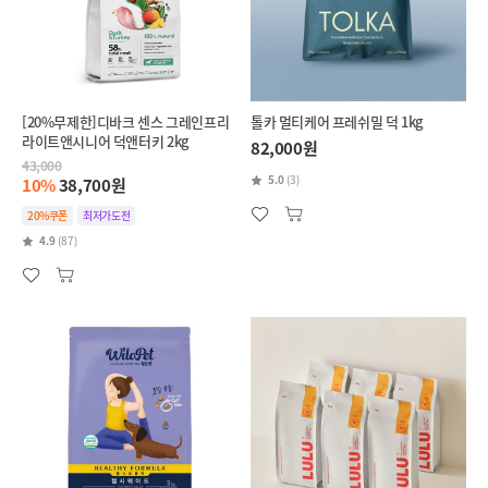
[20%무제한]디바크 센스 그레인프리
톨카 멀티케어 프레쉬밀 덕 1kg
라이트앤시니어 덕앤터키 2kg
82,000원
43,000
5.0
(3)
10%
38,700원
20%쿠폰
최저가도전
4.9
(87)