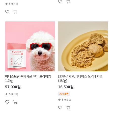
5.0
(46)
어니스트밀 수제사료 야미 프리미엄
[20%무제한]아더마스 오리베지볼
1.2kg
(180g)
57,000원
16,500원
20%쿠폰
5.0
(32)
5.0
(39)