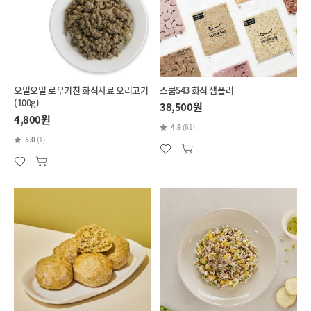
오밀오밀 로우키친 화식사료 오리고기
스쿱543 화식 샘플러
(100g)
38,500원
4,800원
4.9
(61)
5.0
(1)