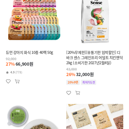
듀먼 강아지 화식 10종 40팩 50g
[20%무제한][유통기한 임박할인] 디
바크 센스 그레인프리 어덜트 치킨앤덕
92,000
2kg (소비기한 2027년2월4일)
27%
66,900원
43,000
4.9
(778)
26%
32,000원
20%쿠폰
최저가도전