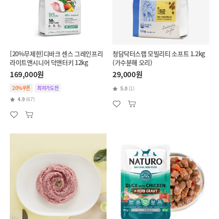
[20%무제한]디바크 센스 그레인프리
청담닥터스랩 모빌리티 소프트 1.2kg
라이트앤시니어 덕앤터키 12kg
(가수분해 오리)
169,000원
29,000원
20%쿠폰
최저가도전
5.0
(1)
4.9
(67)