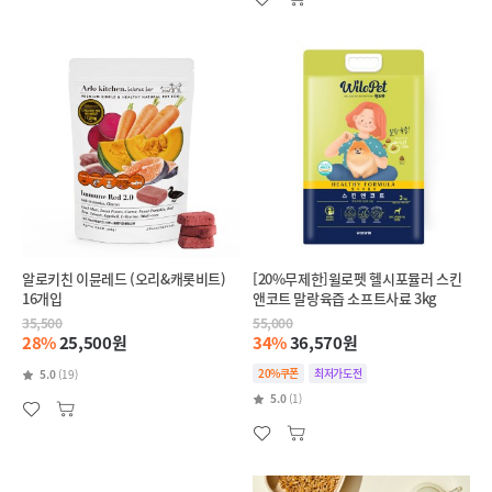
알로키친 이뮨레드 (오리&캐롯비트)
[20%무제한]윌로펫 헬시포뮬러 스킨
16개입
앤코트 말랑육즙 소프트사료 3kg
35,500
55,000
28%
25,500원
34%
36,570원
20%쿠폰
최저가도전
5.0
(19)
5.0
(1)