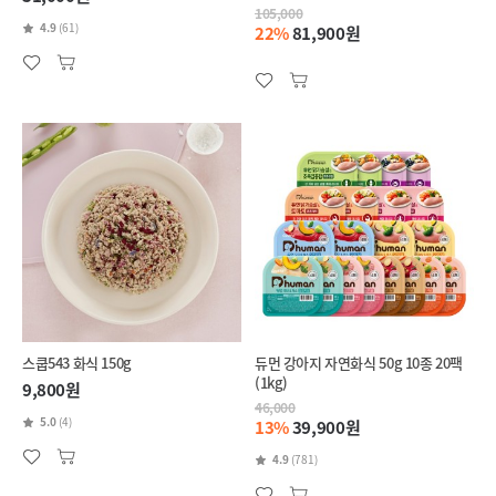
105,000
4.9
(61)
22%
81,900원
스쿱543 화식 150g
듀먼 강아지 자연화식 50g 10종 20팩
(1kg)
9,800원
46,000
5.0
(4)
13%
39,900원
4.9
(781)