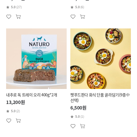
5.0
(27)
5.0
(6)
내추로 독 트레이 오리 400g*2개
펫푸드판다 화식 단품 골라담기(9종中
선택)
13,200원
6,500원
5.0
(2)
5.0
(1)