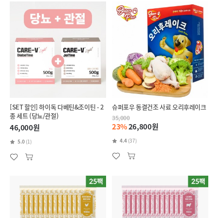
[SET 할인] 하이독 다베틴&조이틴 - 2
슈퍼포우 동결건조 사료 오리후레이크
종 세트 (당뇨/관절)
35,000
23%
26,800원
46,000원
4.4
(37)
5.0
(1)