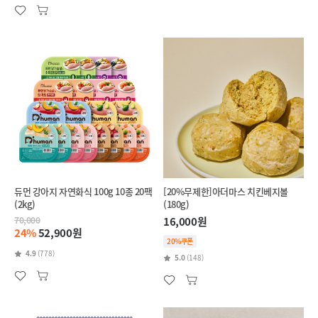
듀먼 강아지 자연화식 100g 10종 20팩
[20%무제한]아더마스 치킨베지볼
(2kg)
(180g)
70,000
16,000원
24%
52,900원
20%쿠폰
4.9
(778)
5.0
(148)