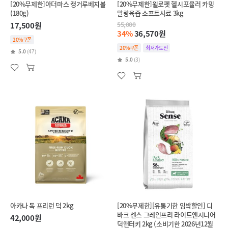
[20%무제한]아더마스 캥거루베지볼
[20%무제한]윌로펫 헬시포뮬러 카밍
(180g)
말랑육즙 소프트사료 3kg
17,500원
55,000
34%
36,570원
20%쿠폰
20%쿠폰
최저가도전
5.0
(47)
5.0
(3)
아카나 독 프리런 덕 2kg
[20%무제한][유통기한 임박할인] 디
바크 센스 그레인프리 라이트앤시니어
42,000원
덕앤터키 2kg (소비기한 2026년12월