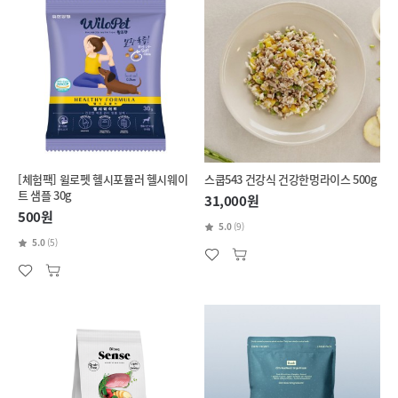
[체험팩] 윌로펫 헬시포뮬러 헬시웨이
스쿱543 건강식 건강한멍라이스 500g
트 샘플 30g
31,000원
500원
5.0
(9)
5.0
(5)