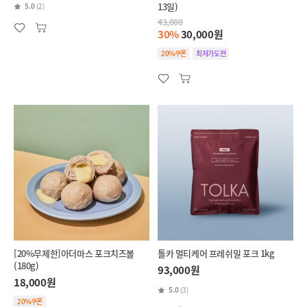
13일)
5.0
(2)
43,000
30%
30,000원
20%쿠폰
최저가도전
[20%무제한]아더마스 포크치즈볼
톨카 멀티케어 프레쉬밀 포크 1kg
(180g)
93,000원
18,000원
5.0
(3)
20%쿠폰