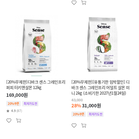
[20%무제한]디바크 센스 그레인프리
[20%무제한][유통기한 임박할인] 디
퍼피 터키앤살몬 12kg
바크 센스 그레인프리 어덜트 살몬 미
니 2kg (소비기한 2027년1월24일)
169,000원
43,000
20%쿠폰
최저가도전
28%
31,000원
4.9
(87)
20%쿠폰
최저가도전