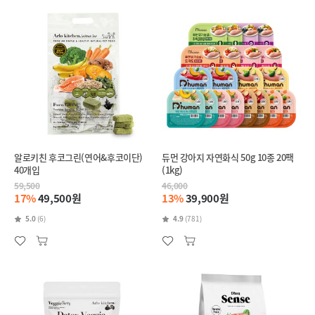
알로키친 후코그린(연어&후코이단)
듀먼 강아지 자연화식 50g 10종 20팩
40개입
(1kg)
59,500
46,000
17%
49,500원
13%
39,900원
5.0
(6)
4.9
(781)