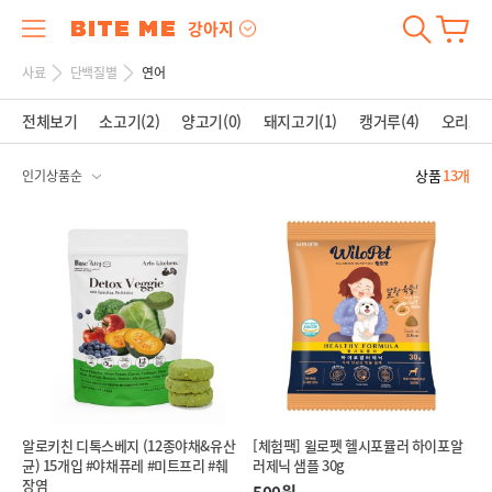
강아지
사료
단백질별
연어
전체보기
소고기(2)
양고기(0)
돼지고기(1)
캥거루(4)
오리고기
상품
13개
알로키친 디톡스베지 (12종야채&유산
[체험팩] 윌로펫 헬시포뮬러 하이포알
균) 15개입 #야채퓨레 #미트프리 #췌
러제닉 샘플 30g
장염