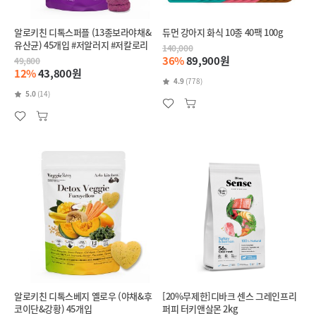
알로키친 디톡스퍼플 (13종보라야채&
듀먼 강아지 화식 10종 40팩 100g
유산균) 45개입 #저알러지 #저칼로리
140,000
36%
89,900원
49,800
12%
43,800원
4.9
(778)
5.0
(14)
알로키친 디톡스베지 옐로우 (야채&후
[20%무제한]디바크 센스 그레인프리
코이단&강황) 45개입
퍼피 터키앤살몬 2kg