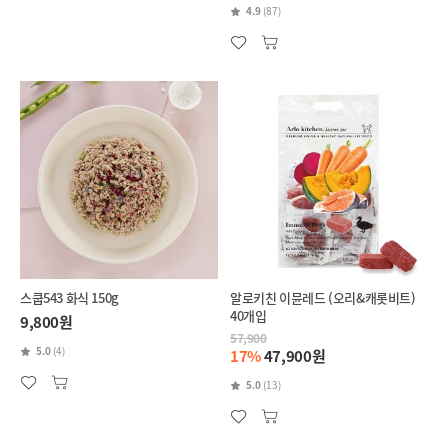
4.9
(87)
스쿱543 화식 150g
알로키친 이뮨레드 (오리&캐롯비트)
40개입
9,800원
57,900
5.0
(4)
17%
47,900원
5.0
(13)