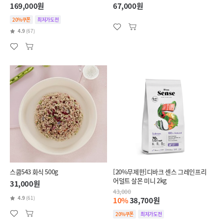
169,000원
67,000원
20%쿠폰
최저가도전
4.9
(67)
스쿱543 화식 500g
[20%무제한]디바크 센스 그레인프리
어덜트 살몬 미니 2kg
31,000원
43,000
4.9
(61)
10%
38,700원
20%쿠폰
최저가도전