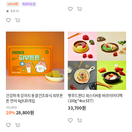
20%쿠폰
최저가도전
5.0
(4)
건강하개 강아지 동결건조화식 피부튼
펫푸드판다 파스타4종 버라이어티팩
튼 연어 4gX20개입
(100g*4ea SET)
36,000
33,700원
20%
28,800원