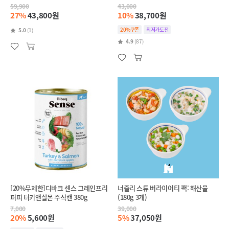
59,900
43,000
27%
43,800원
10%
38,700원
20%쿠폰
최저가도전
5.0
(1)
4.9
(87)
[20%무제한]디바크 센스 그레인프리
너즐리 스튜 버라이어티 팩: 해산물
퍼피 터키앤살몬 주식캔 380g
(180g 3개)
7,000
39,000
20%
5,600원
5%
37,050원