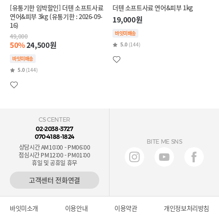
[유통기한 임박할인] 더텐 소프트사료
더텐 소프트사료 연어&피부 1kg
연어&피부 3kg (유통기한 : 2026-09-
19,000원
16)
바잇미배송
49,000
50%
24,500원
5.0
(144)
바잇미배송
5.0
(144)
CS CENTER
02-2038-3727
070-4188-1824
BITE ME SNS
상담시간 AM10:00 - PM06:00
점심시간 PM12:00 - PM01:00
휴일 및 공휴일 휴무
고객센터 전화연결
바잇미소개
이용안내
이용약관
개인정보처리방침