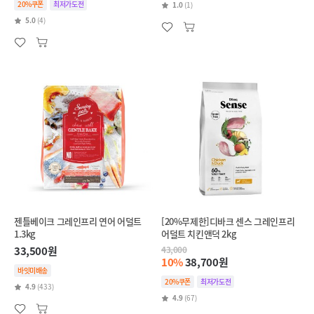
20%쿠폰
최저가도전
1.0
(1)
5.0
(4)
젠틀베이크 그레인프리 연어 어덜트
[20%무제한]디바크 센스 그레인프리
1.3kg
어덜트 치킨앤덕 2kg
33,500원
43,000
10%
38,700원
바잇미배송
20%쿠폰
최저가도전
4.9
(433)
4.9
(67)