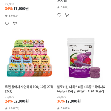
500원
27,900
5.0
(4)
36%
17,900원
5.0
(62)
듀먼 강아지 자연화식 100g 10종 20팩
알로키친 디톡스퍼플 (13종보라야채&
(2kg)
유산균) 15개입 #저알러지 #저칼로리
70,000
27,900
24%
52,900원
36%
17,900원
4.9
(778)
5.0
(19)