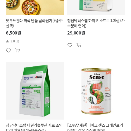
펫푸드판다 화식 단품 골라담기(9종中
청담닥터스랩 하이포 소프트 1.2kg (가
선택)
수분해 연어)
6,500원
29,000원
5.0
(1)
청담닥터스랩 데일리솔루션 사료 조인
[20%무제한]디바크 센스 그레인프리
트01 2kg (관절+체중조절)
어덜트 살몬 주식캔 380g