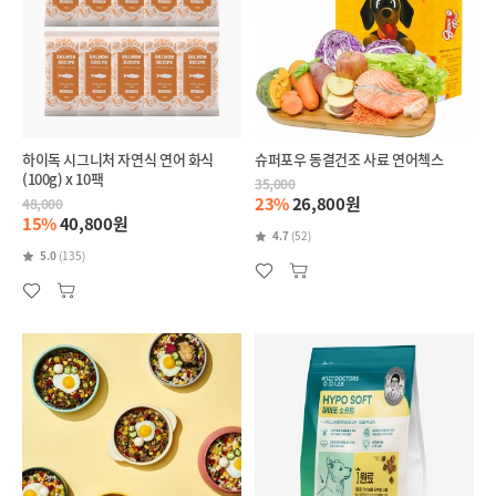
하이독 시그니처 자연식 연어 화식
슈퍼포우 동결건조 사료 연어첵스
(100g) x 10팩
35,000
23%
26,800원
48,000
15%
40,800원
4.7
(52)
5.0
(135)