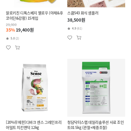
알로키친 디톡스베지 옐로우 (야채&후
스쿱543 화식 샘플러
코이단&강황) 15개입
38,500원
29,900
4.9
(61)
35%
19,400원
5.0
(2)
[20%무제한]디바크 센스 그레인프리
청담닥터스랩 데일리솔루션 사료 조인
어덜트 치킨앤덕 12kg
트01 5kg (관절+체중조절)