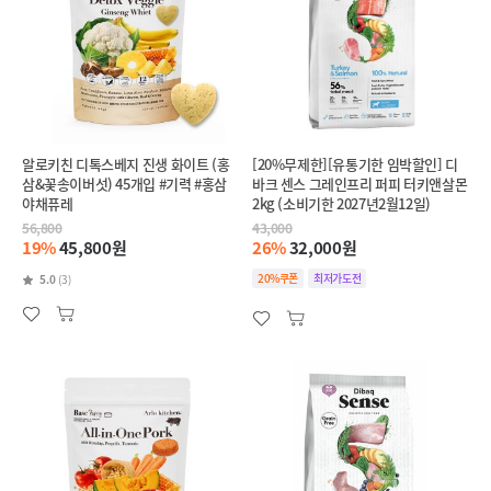
알로키친 디톡스베지 진생 화이트 (홍
[20%무제한][유통기한 임박할인] 디
삼&꽃송이버섯) 45개입 #기력 #홍삼
바크 센스 그레인프리 퍼피 터키앤살몬
야채퓨레
2kg (소비기한 2027년2월12일)
56,800
43,000
19%
45,800원
26%
32,000원
20%쿠폰
최저가도전
5.0
(3)