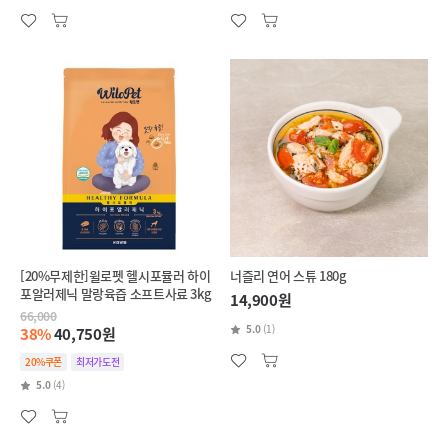
[20%무제한]윌로펫 헬시포뮬러 하이
너즐리 연어 스튜 180g
포알러제닉 말랑육즙 소프트사료 3kg
14,900원
66,000
5.0
(1)
38%
40,750원
20%쿠폰
최저가도전
5.0
(4)