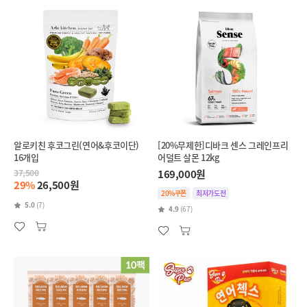
알로키친 후코그린(연어&후코이단)
[20%무제한]디바크 센스 그레인프리
16개입
어덜트 살몬 12kg
37,500
169,000원
29%
26,500원
20%쿠폰
최저가도전
5.0
(7)
4.9
(67)