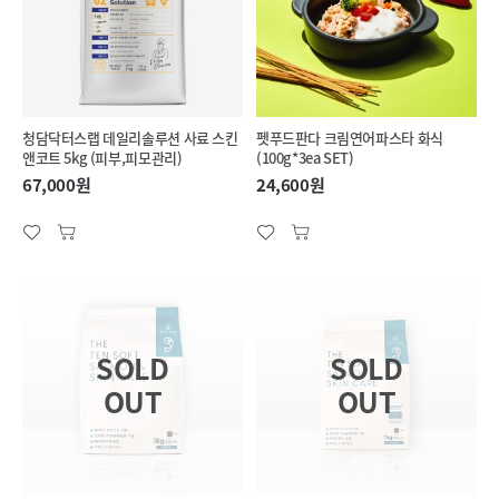
청담닥터스랩 데일리솔루션 사료 스킨
펫푸드판다 크림연어파스타 화식
앤코트 5kg (피부,피모관리)
(100g*3ea SET)
67,000원
24,600원