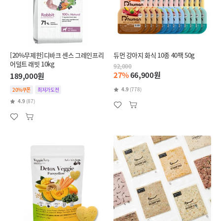
[20%무제한]디바크 센스 그레인프리
듀먼 강아지 화식 10종 40팩 50g
어덜트 래빗 10kg
92,000
27%
66,900원
189,000원
4.9
(778)
20%쿠폰
최저가도전
4.9
(87)