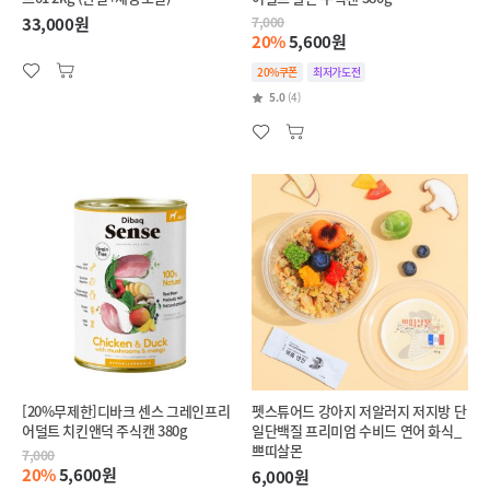
33,000원
7,000
20%
5,600원
20%쿠폰
최저가도전
5.0
(4)
[20%무제한]디바크 센스 그레인프리
펫스튜어드 강아지 저알러지 저지방 단
어덜트 치킨앤덕 주식캔 380g
일단백질 프리미엄 수비드 연어 화식_
쁘띠살몬
7,000
20%
5,600원
6,000원