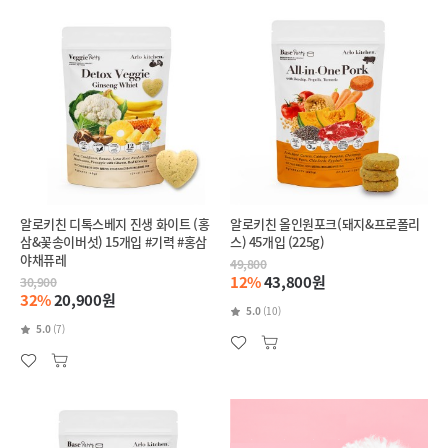
알로키친 디톡스베지 진생 화이트 (홍
알로키친 올인원포크(돼지&프로폴리
삼&꽃송이버섯) 15개입 #기력 #홍삼
스) 45개입 (225g)
야채퓨레
49,800
12%
43,800원
30,900
32%
20,900원
5.0
(10)
5.0
(7)