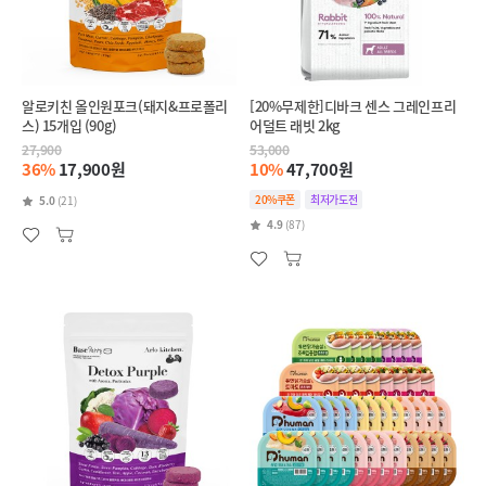
알로키친 올인원포크(돼지&프로폴리
[20%무제한]디바크 센스 그레인프리
스) 15개입 (90g)
어덜트 래빗 2kg
27,900
53,000
36%
17,900원
10%
47,700원
20%쿠폰
최저가도전
5.0
(21)
4.9
(87)