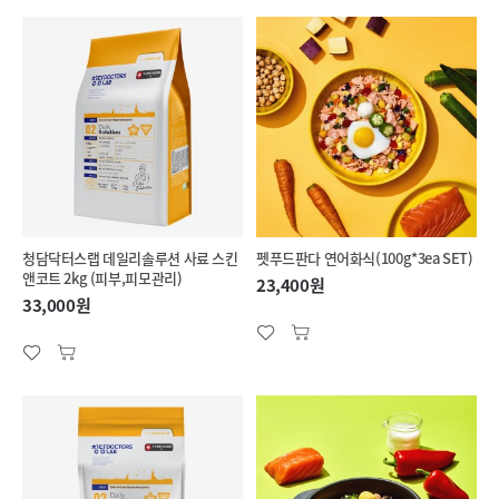
청담닥터스랩 데일리솔루션 사료 스킨
펫푸드판다 연어화식(100g*3ea SET)
앤코트 2kg (피부,피모관리)
23,400원
33,000원