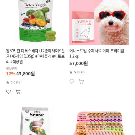
알로키친 디톡스베지 (12종야채&유산
어니스트밀 수제사료 야미 프리미엄
균) 45개입 (135g) #야채퓨레 #미트프
1.2kg
리 #췌장염
57,000원
49,800
5.0
(32)
12%
43,800원
5.0
(49)