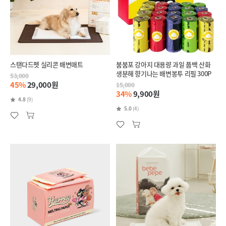
스탠다드펫 실리콘 배변매트
붐붐포 강아지 대용량 과일 풉백 산화
생분해 향기나는 배변봉투 리필 300P
53,000
45%
29,000원
15,000
34%
9,900원
4.8
(9)
5.0
(4)