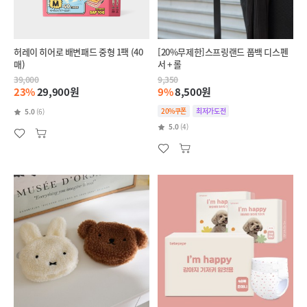
허레이 히어로 배변패드 중형 1팩 (40
[20%무제한]스프링랜드 풉백 디스펜
매)
서 + 롤
39,000
9,350
23%
29,900원
9%
8,500원
20%쿠폰
최저가도전
5.0
(6)
5.0
(4)