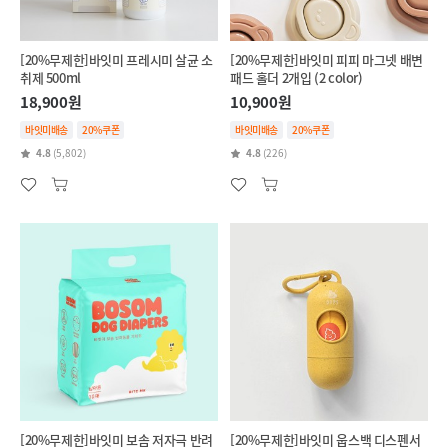
[20%무제한]바잇미 프레시미 살균 소
[20%무제한]바잇미 피피 마그넷 배변
취제 500ml
패드 홀더 2개입 (2 color)
18,900원
10,900원
바잇미배송
20%쿠폰
바잇미배송
20%쿠폰
4.8
(5,802)
4.8
(226)
[20%무제한]바잇미 보솜 저자극 반려
[20%무제한]바잇미 웁스백 디스펜서