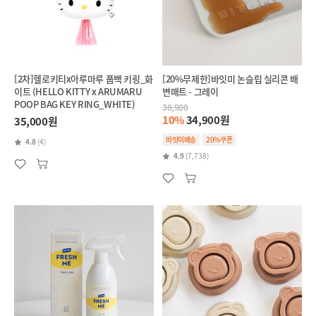
[2차]헬로키티x아루마루 풉백 키링_화
[20%무제한]바잇미 논슬립 실리콘 배
이트 (HELLO KITTY x ARUMARU
변매트 - 그레이
POOP BAG KEY RING_WHITE)
38,900
10%
34,900원
35,000원
바잇미배송
20%쿠폰
4.8
(4)
4.9
(7,738)