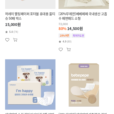
허레이 멜팅페이퍼 포터블 휴대용 물티
[20%무제한]베베페페 국내생산 고흡
슈 50매 박스
수 배변패드 소형
15,000원
72,000
80%
14,500원
5.0
(74)
20%쿠폰
최저가도전
4.9
(80)