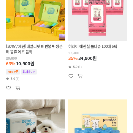
[20%무제한]베일리펫 배변봉투 생분
허레이 에센셜 물티슈 100매 6팩
해 똥츄 에코 풉백
53,400
35%
34,900원
29,800
63%
10,900원
5.0
(1)
20%쿠폰
최저가도전
5.0
(4)