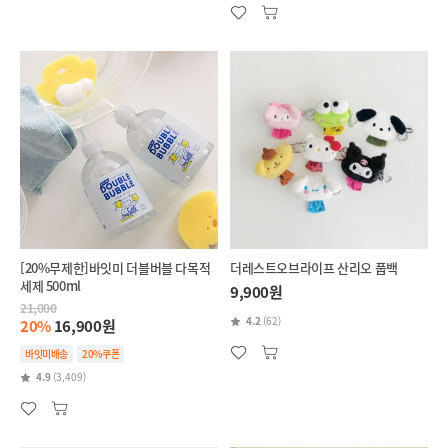
[20%무제한]바잇미 더블버블 다목적
더레스트오브라이프 산리오 풉백
세제 500ml
9,900원
21,000
4.2
(62)
20%
16,900원
바잇미배송
20%쿠폰
4.9
(3,409)