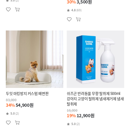
5.0
(2)
30%
3,500원
4.8
(69)
두잇 마킹방지 커스텀 배변판
쉬즈곤 반려동물 무향 탈취제 500ml
강아지 고양이 탈취제 냄새제거제 냄새
83,000
탈취제
34%
54,900원
16,000
5.0
(2)
19%
12,900원
5.0
(2)