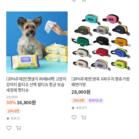
[20%무제한]펫생각 80매x6팩 고양이
[20%무제한]분독 G파우치 똥츄가방
강아지 물티슈 산책 발티슈 항균 보습
배변가방
세정제 펫티슈
28,000원
24,000
20%쿠폰
최저가도전
30%
16,800원
4.9
(47)
20%쿠폰
5.0
(5)