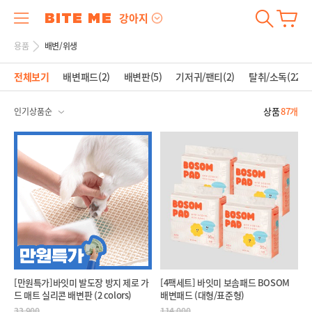
강아지
용품
배변/위생
전체보기
배변패드(2)
배변판(5)
기저귀/팬티(2)
탈취/소독(22)
상품
87개
[만원특가]바잇미 발도장 방지 제로 가
[4팩세트] 바잇미 보솜패드 BOSOM
드 매트 실리콘 배변판 (2 colors)
배변패드 (대형/표준형)
33,900
114,000