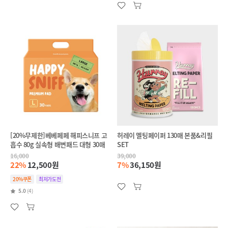
[20%무제한]베베페페 해피스니프 고
허레이 멜팅페이퍼 130매 본품&리필
흡수 80g 실속형 배변패드 대형 30매
SET
16,000
39,000
22%
12,500원
7%
36,150원
20%쿠폰
최저가도전
5.0
(4)