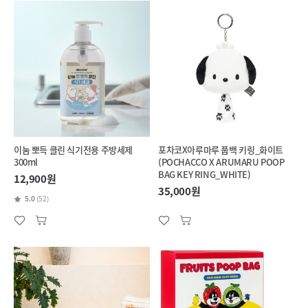
이눔 뽀득 클린 식기전용 주방세제
포차코X아루마루 풉백 키링_화이트
300ml
(POCHACCO X ARUMARU POOP
BAG KEY RING_WHITE)
12,900원
35,000원
5.0
(52)