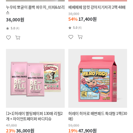
누우띠 뽀글이 풉백 파우치_미피&보리
베베페페 암컷 강아지기저귀 2팩 48매
스
38,000
54%
17,400원
36,000원
5.0
(4)
5.0
(4)
[2+1]허레이 멜팅페이퍼 130매 리필2
허레이 히어로 배변패드 특대형 1팩(30
개 + 자이언트페이퍼 바디티슈
매)
47,000
59,000
23%
36,000원
19%
47,900원