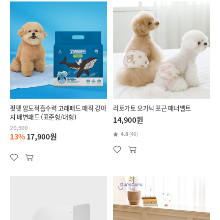
핏펫 압도적흡수력 고래패드 매직 강아
리토가토 오가닉 포근 매너벨트
지 배변패드 (표준형/대형)
14,900원
20,500
4.8
(46)
13%
17,900원