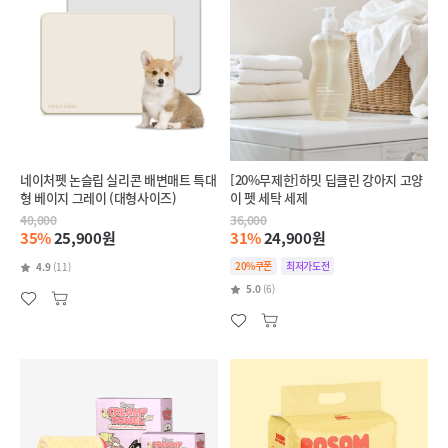
네이처펫 논슬립 실리콘 배변매트 특대
[20%무제한]하밋 딥클린 강아지 고양
형 베이지 그레이 (대형사이즈)
이 펫 세탁 세제
40,000
36,000
35%
25,900원
31%
24,900원
20%쿠폰
최저가도전
4.9
(11)
5.0
(6)