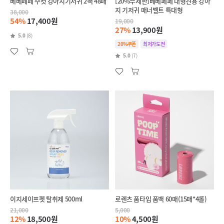
베베페페 수컷 강아지기저귀 2팩 48매
[20%무제한]베베페페 대형견용 강아
지 기저귀 매너벨트 특대형
38,000
54%
17,400원
19,000
27%
13,900원
5.0
(8)
20%쿠폰
최저가도전
5.0
(7)
이지세이프펫 탈취제 500ml
로렌츠 풉타임 풉백 60매(15매*4롤)
21,000
5,000
12%
18,500원
10%
4,500원