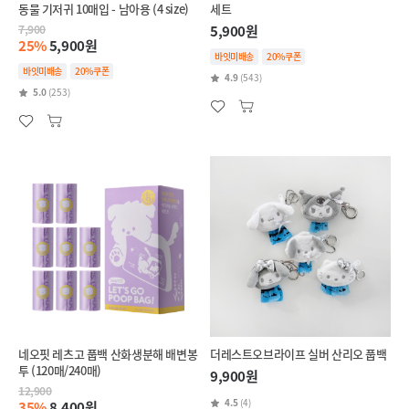
동물 기저귀 10매입 - 남아용 (4 size)
세트
7,900
5,900원
25%
5,900원
바잇미배송
20%쿠폰
바잇미배송
20%쿠폰
4.9
(543)
5.0
(253)
네오핏 레츠고 풉백 산화생분해 배변봉
더레스트오브라이프 실버 산리오 풉백
투 (120매/240매)
9,900원
12,900
4.5
(4)
35%
8,400원