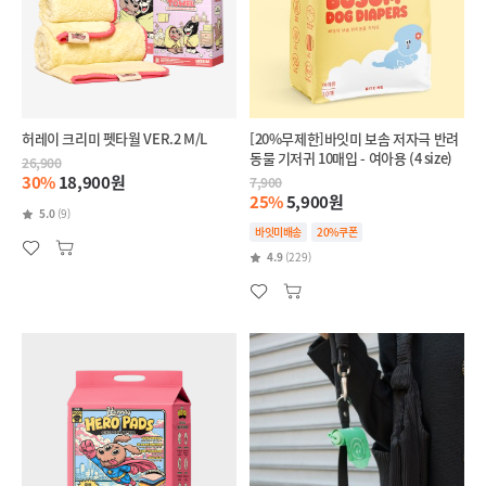
허레이 크리미 펫타월 VER.2 M/L
[20%무제한]바잇미 보솜 저자극 반려
동물 기저귀 10매입 - 여아용 (4 size)
26,900
30%
18,900원
7,900
25%
5,900원
5.0
(9)
바잇미배송
20%쿠폰
4.9
(229)