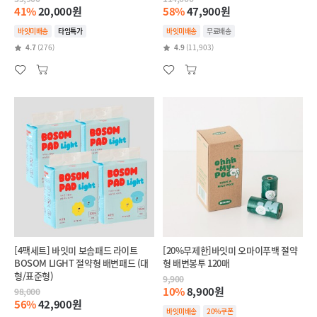
41%
20,000원
58%
47,900원
바잇미배송
타임특가
바잇미배송
무료배송
4.7
(276)
4.9
(11,903)
[4팩세트] 바잇미 보솜패드 라이트
[20%무제한]바잇미 오마이푸백 절약
BOSOM LIGHT 절약형 배변패드 (대
형 배변봉투 120매
형/표준형)
9,900
10%
8,900원
98,000
56%
42,900원
바잇미배송
20%쿠폰