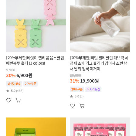
[20%무제한]바잇미 젤리곰 웁스클립
[20%무제한]하밋 멀티클린 패브릭 세
배변봉투 홀더 (3 colors)
정제 소파 러그 클리너 강아지 소변 냄
새 탈취 얼룩 제거제
9,900
30%
6,900원
29,000
31%
19,900원
바잇미배송
20%쿠폰
20%쿠폰
최저가도전
5.0
(466)
5.0
(5)