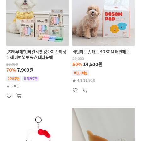
[20%무제한]베일리펫 강아지 산화생
바잇미 보솜패드 BOSOM 배변패드
분해 배변봉투 똥츄 테디풉백
29,000
50%
14,500원
26,000
70%
7,900원
바잇미배송
20%쿠폰
최저가도전
4.9
(11,903)
5.0
(3)