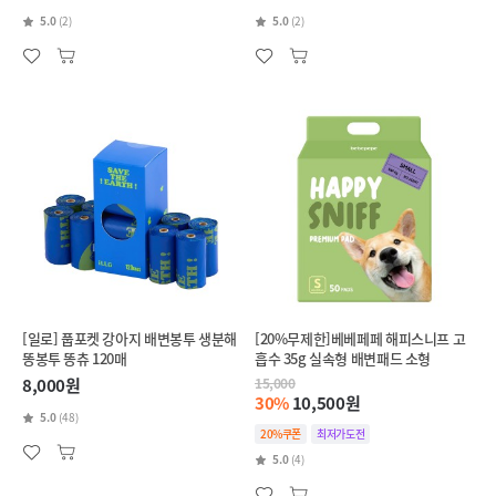
5.0
(2)
5.0
(2)
[일로] 풉포켓 강아지 배변봉투 생분해
[20%무제한]베베페페 해피스니프 고
똥봉투 똥츄 120매
흡수 35g 실속형 배변패드 소형
8,000원
15,000
30%
10,500원
5.0
(48)
20%쿠폰
최저가도전
5.0
(4)