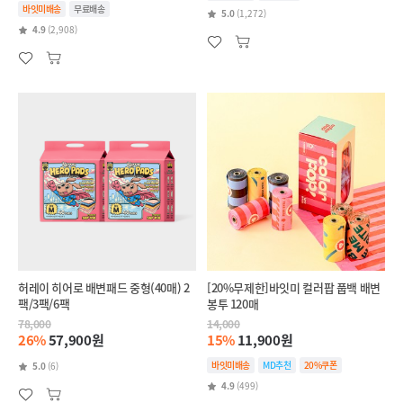
바잇미배송
무료배송
5.0
(1,272)
4.9
(2,908)
허레이 히어로 배변패드 중형(40매) 2
[20%무제한]바잇미 컬러팝 풉백 배변
팩/3팩/6팩
봉투 120매
78,000
14,000
26%
57,900원
15%
11,900원
바잇미배송
MD추천
20%쿠폰
5.0
(6)
4.9
(499)