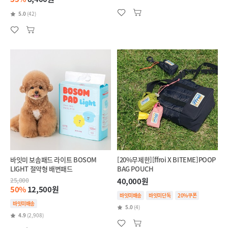
5.0
(42)
바잇미 보솜패드 라이트 BOSOM
[20%무제한][ffroi X BITEME]POOP
LIGHT 절약형 배변패드
BAG POUCH
25,000
40,000원
50%
12,500원
바잇미배송
바잇미단독
20%쿠폰
바잇미배송
5.0
(4)
4.9
(2,908)