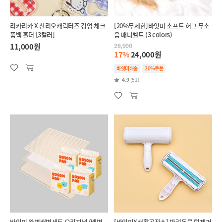
리카리카 X 산리오캐릭터즈 깅엄 체크
[20%무제한]바잇미 소프트 허그 무소
풉백 홀더 [3컬러]
음 매너벨트 (3 colors)
11,000원
28,900
17%
24,000원
바잇미배송
20%쿠폰
4.9
(51)
바잇미 완벽배변세트 오리지널 (배변
[바잇미X생활공작소] 반려동물 털제거