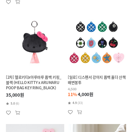
[2차] 헬로키티x아루마루 풉백 키링_
[일로] 디스펜서 강아지 풉백 홀더 산책
블랙 (HELLO KITTY x ARUMARU
배변봉투
POOP BAG KEY RING_BLACK)
4,500
11%
4,000원
35,000원
4.9
(33)
5.0
(6)