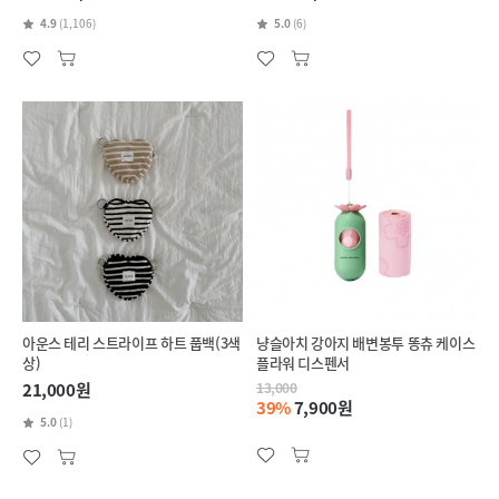
4.9
(1,106)
5.0
(6)
아운스 테리 스트라이프 하트 풉백(3색
냥슬아치 강아지 배변봉투 똥츄 케이스
상)
플라워 디스펜서
21,000원
13,000
39%
7,900원
5.0
(1)