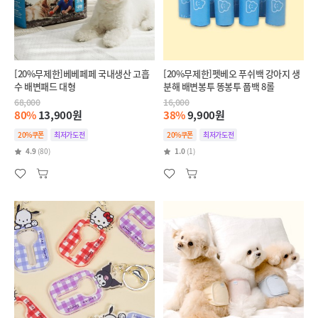
[20%무제한]베베페페 국내생산 고흡
[20%무제한]펫베오 푸쉬백 강아지 생
수 배변패드 대형
분해 배변봉투 똥봉투 풉백 8롤
68,000
16,000
80%
13,900원
38%
9,900원
20%쿠폰
최저가도전
20%쿠폰
최저가도전
4.9
(80)
1.0
(1)