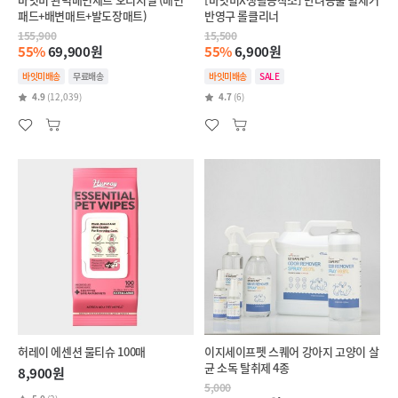
패드+배변매트+발도장매트)
반영구 롤클리너
155,900
15,500
55%
69,900원
55%
6,900원
바잇미배송
무료배송
바잇미배송
SALE
4.9
(12,039)
4.7
(6)
허레이 에센션 물티슈 100매
이지세이프펫 스퀘어 강아지 고양이 살
균 소독 탈취제 4종
8,900원
5,000