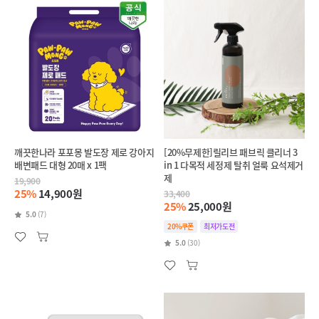
깨끗한나라 포포몽 발도장 제로 강아지
[20%무제한]릴리브 패브릭 클리너 3
배변패드 대형 20매 x 1팩
in 1 다목적 세정제 탈취 얼룩 요석제거
제
19,900
25%
14,900원
33,400
25%
25,000원
5.0
(7)
20%쿠폰
최저가도전
5.0
(30)