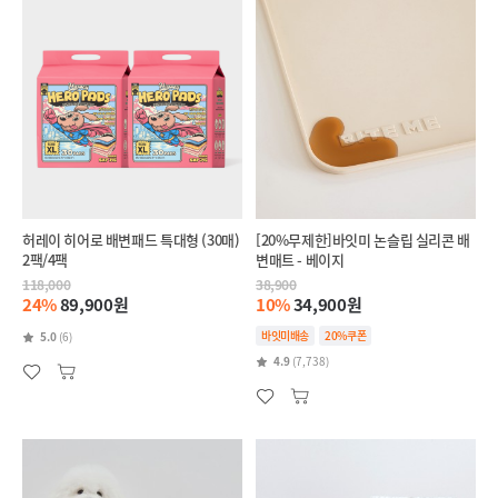
허레이 히어로 배변패드 특대형 (30매)
[20%무제한]바잇미 논슬립 실리콘 배
2팩/4팩
변매트 - 베이지
118,000
38,900
24%
89,900원
10%
34,900원
바잇미배송
20%쿠폰
5.0
(6)
4.9
(7,738)