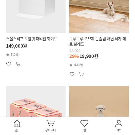
스몰스터프 토일렛 파티션 화이트
구루구루 오브제 논슬립 배변 식기 매
트 브레드
149,000원
28,000
5.0
(1)
29%
19,900원
4.6
(9)
홈
장바구니
찜
MY