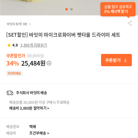
상품 링크 공유하고
5% 캐시백 받기
바잇미 BITE ME
[SET할인] 바잇미 마이크로화이버 펫타올 드라이미 세트
4.9
3,399개 리뷰보기
쿠폰할인가
38,800원
34%
25,484원
바잇미배송
주식회사 바잇미 배송
배송상품 30,000원 이상 구매시 무료배송
배송비 3,000원 절약하기 >
배송정보
택배
배송비
조건부배송 >