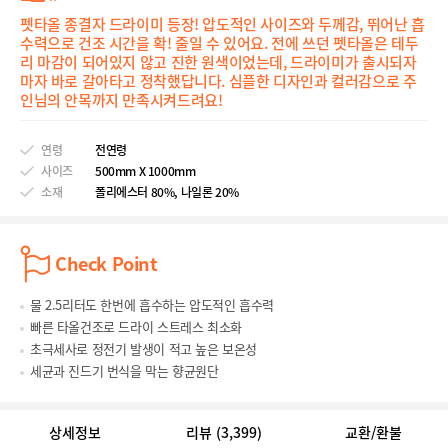
펫타올 종결자 드라이미 등장! 압도적인 사이즈와 두께감, 뛰어난 흡
수력으로 건조 시간을 확! 줄일 수 있어요. 전에 쓰던 펫타올은 테두
리 마감이 되어있지 않고 진한 원색이었는데, 드라이미가 출시되자
마자 바로 갈아타고 정착했답니다. 심플한 디자인과 컬러감으로 주
인님의 안목까지 만족시켜드려요!
연령
전연령
사이즈
500mm X 1000mm
소재
폴리에스터 80%, 나일론 20%
Check Point
물 2.5리터도 한번에 흡수하는 압도적인 흡수력
빠른 타올건조로 드라이 스트레스 최소화
초극세사로 정전기 발생이 적고 높은 보온성
세균과 진드기 번식을 막는 향균원단
상세정보
리뷰
(3,399)
교환/환불