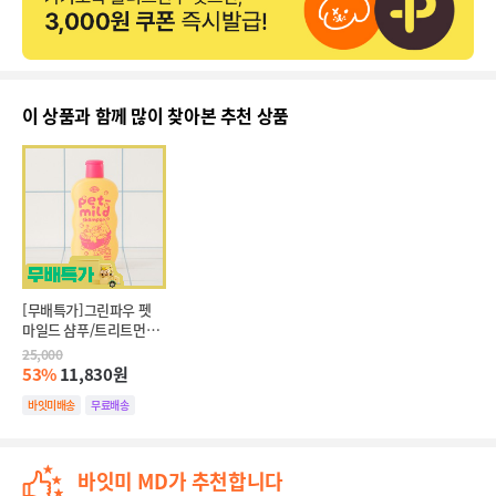
이 상품과 함께 많이 찾아본 추천 상품
[무배특가]그린파우 펫 
마일드 샴푸/트리트먼트 
250ml
25,000
53%
11,830원
바잇미배송
무료배송
타임특가
바잇미 MD가 추천합니다