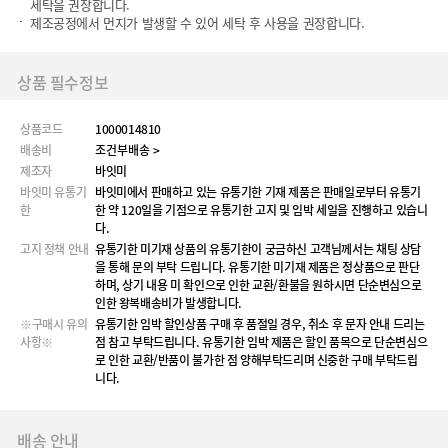
세탁을 권장합니다.
제조공정에서 먼지가 발생할 수 있어 세탁 후 사용을 권장합니다.
상품 필수정보
상품코드
1000014810
배송비
조건부배송 >
제조자
바잇미
바잇미 유통기
바잇미에서 판매하고 있는 유통기한 기재 제품은 판매일로부터 유통기
한
한 약 120일을 기점으로 유통기한 고지 및 임박 세일을 진행하고 있습니
다.
고지 정책 안내
유통기한 미기재 상품의 유통기한이 궁금하신 고객님께서는 채팅 상담
을 통해 문의 부탁 드립니다. 유통기한 미기재 제품은 정상품으로 판단
하며, 상기 내용 미 확인으로 인한 교환/환불을 원하시면 단순변심으로
인한 왕복배송비가 발생합니다.
※구매시 유의
유통기한 임박 할인상품 구매 후 품절일 경우, 취소 후 문자 안내 드리는
사항※
점 참고 부탁드립니다. 유통기한 임박 제품은 할인 품목으로 단순변심으
로 인한 교환/반품이 불가한 점 양해부탁드리며 신중한 구매 부탁드립
니다.
배송 안내