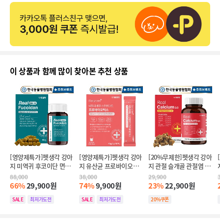
이 상품과 함께 많이 찾아본 추천 상품
[영양제특가]펫생각 강아
[영양제특가]펫생각 강아
[20%무제한]펫생각 강아
지 미역귀 후코이단 면역
지 유산균 프로바이오틱
지 관절 슬개골 관절염 칼
력 혈행 피부 항산화제 30
스 피부 장 영양제 60g
슘 영양제 120g
88,000
38,000
29,900
정
66%
29,900원
74%
9,900원
23%
22,900원
SALE
최저가도전
SALE
최저가도전
20%쿠폰