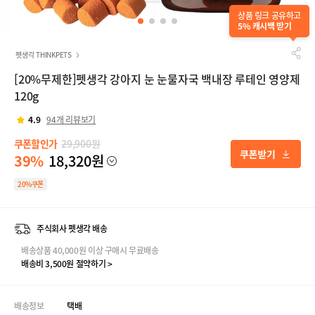
상품 링크 공유하고
5% 캐시백 받기
펫생각 THINKPETS
[20%무제한]펫생각 강아지 눈 눈물자국 백내장 루테인 영양제
120g
4.9
94개 리뷰보기
쿠폰할인가
29,900원
39%
18,320원
20%쿠폰
주식회사 펫생각 배송
배송상품 40,000원 이상 구매시 무료배송
배송비 3,500원 절약하기 >
배송정보
택배