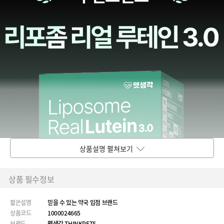
상품설명 펼쳐보기
상품 필수정보
짧은설명
믿을 수 있는 약국 입점 브랜드
상품코드
1000024665
브랜드
펫생각 THINKPETS