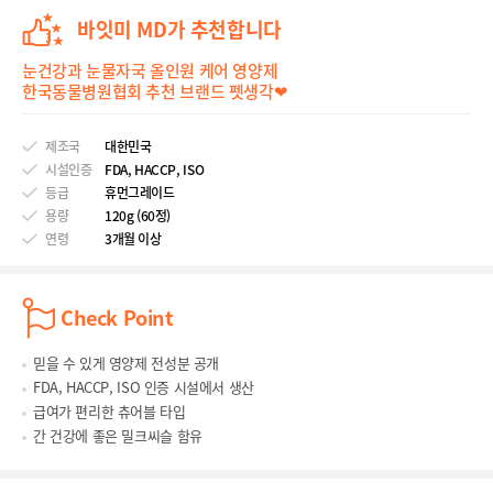
바잇미 MD가 추천합니다
눈건강과 눈물자국 올인원 케어 영양제
한국동물병원협회 추천 브랜드 펫생각❤
제조국
대한민국
시설인증
FDA, HACCP, ISO
등급
휴먼그레이드
용량
120g (60정)
연령
3개월 이상
Check Point
믿을 수 있게 영양제 전성분 공개
FDA, HACCP, ISO 인증 시설에서 생산
급여가 편리한 츄어블 타입
간 건강에 좋은 밀크씨슬 함유