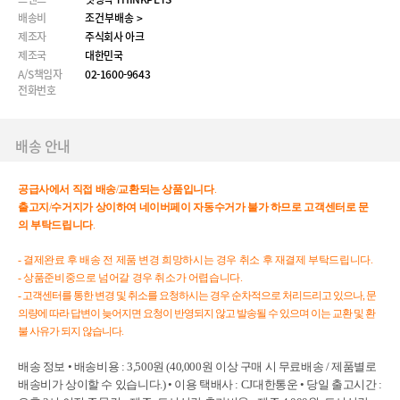
배송비
조건부배송 >
제조자
주식회사 아크
제조국
대한민국
A/S책임자
02-1600-9643
전화번호
배송 안내
공급사에서
직접
배송
/
교환되는
상품입니다
.
출고지
/
수거지가
상이하여
네이버페이
자동수거가
불가
하므로
고객센터로
문
의
부탁드립니다
.
- 결제완료 후 배송 전 제품 변경 희망하시는 경우 취소 후 재결제 부탁드립니다.
- 상품준비중으로 넘어갈 경우 취소가 어렵습니다.
- 고객센터를 통한 변경 및 취소를 요청하시는 경우 순차적으로 처리드리고 있으나, 문
의량에 따라 답변이 늦어지면 요청이 반영되지 않고 발송될 수 있으며 이는 교환 및 환
불 사유가 되지 않습니다.
배송 정보 • 배송비용 : 3,500원 (40,000원 이상 구매 시 무료배송 / 제품별로
배송비가 상이할 수 있습니다.) • 이용 택배사 : CJ대한통운 • 당일 출고시간 :