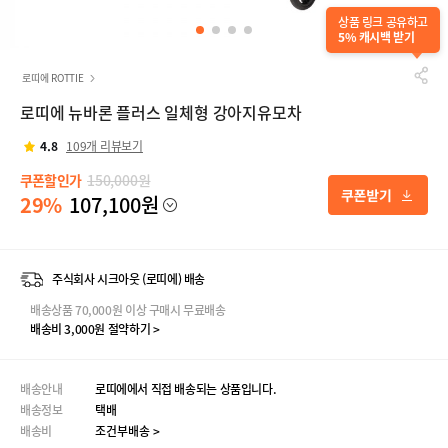
상품 링크 공유하고
5% 캐시백 받기
로띠에 ROTTIE
로띠에 뉴바론 플러스 일체형 강아지유모차
4.8
109개 리뷰보기
쿠폰할인가
150,000원
29%
107,100원
주식회사 시크아웃 (로띠에) 배송
배송상품 70,000원 이상 구매시 무료배송
배송비 3,000원 절약하기 >
배송안내
로띠에에서 직접 배송되는 상품입니다.
배송정보
택배
배송비
조건부배송 >