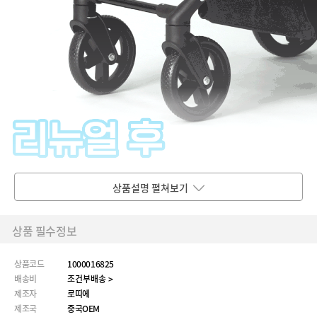
상품설명 펼쳐보기
상품 필수정보
상품코드
1000016825
배송비
조건부배송 >
제조자
로띠에
제조국
중국OEM