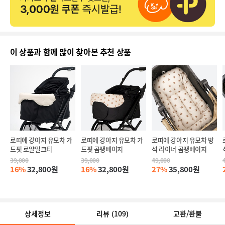
이 상품과 함께 많이 찾아본 추천 상품
로띠에 강아지 유모차 가
로띠에 강아지 유모차 가
로띠에 강아지 유모차 방
드핏 로얄밀크티
드핏 곰땡베이지
석 라이너 곰땡베이지
39,000
39,000
49,000
16%
32,800원
16%
32,800원
27%
35,800원
상세정보
리뷰
(109)
교환/환불