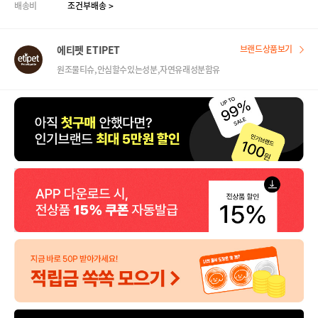
배송비
조건부배송 >
에티펫 ETIPET
브랜드상품보기
원조물티슈,안심할수있는성분,자연유래성분함유