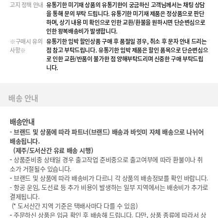
고지 정책 안내
유통기한 미기재 상품의 유통기한이 궁금하신 고객님께서는 채팅 상담
을 통해 문의 부탁 드립니다. 유통기한 미기재 제품은 정상품으로 판단
하며, 상기 내용 미 확인으로 인한 교환/환불을 원하시면 단순변심으로
인한 왕복배송비가 발생합니다.
※구매시 유의
유통기한 임박 할인상품 구매 후 품절일 경우, 취소 후 문자 안내 드리는
사항※
점 참고 부탁드립니다. 유통기한 임박 제품은 할인 품목으로 단순변심으
로 인한 교환/반품이 불가한 점 양해부탁드리며 신중한 구매 부탁드립
니다.
배송 안내
배송안내
-
브랜드 및 상품에 따라 파트너(브랜드) 배송과 바잇미 자체 배송으로 나뉘어
배송됩니다.
(
제주/도서산간 유료 배송 시행)
-
상품준비중 상태일 경우 출고작업 준비중으로 출고여부에 따라 환불이나 취
소가 거절될수 있습니다.
-
브랜드 및 상품에 따라 배송비가 다르니 각 상품의 배송정보를 확인 바랍니다.
- 항공 운임, 도선료 등 추가 비용이 발생하는 일부 지역에서는 배송비가 추가로
결제됩니다.
(* 도서산간 지역 기준은 택배사마다 다를 수 있음)
-
주문하신 상품은 입금 확인 후 배송해 드립니다. 다만, 상품 종류에 따라서 상