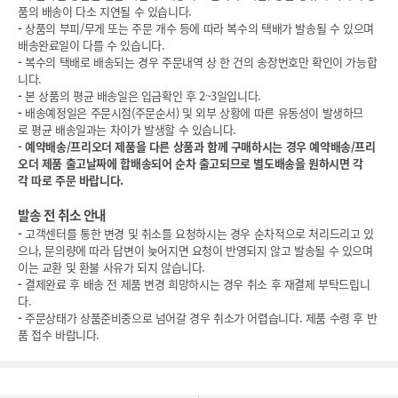
품의 배송이 다소 지연될 수 있습니다.
-
상품의 부피/무게 또는 주문 개수 등에 따라 복수의 택배가 발송될 수 있으며
배송완료일이 다를 수 있습니다.
-
복수의 택배로 배송되는 경우 주문내역 상 한 건의 송장번호만 확인이 가능합
니다.
-
본 상품의 평균 배송일은 입금확인 후 2~3일입니다.
-
배송예정일은 주문시점(주문순서) 및 외부 상황에 따른 유동성이 발생하므
로 평균 배송일과는 차이가 발생할 수 있습니다.
-
예약배송/프리오더 제품을 다른 상품과 함께 구매하시는 경우 예약배송/프리
오더 제품 출고날짜에 합배송되어 순차 출고되므로 별도배송을 원하시면 각
각 따로 주문 바랍니다.
발송 전 취소 안내
-
고객센터를 통한 변경 및 취소를 요청하시는 경우 순차적으로 처리드리고 있
으나, 문의량에 따라 답변이 늦어지면 요청이 반영되지 않고 발송될 수 있으며
이는 교환 및 환불 사유가 되지 않습니다.
-
결제완료 후 배송 전 제품 변경 희망하시는 경우 취소 후 재결제 부탁드립니
다.
-
주문상태가 상품준비중으로 넘어갈 경우 취소가 어렵습니다. 제품 수령 후 반
품 접수 바랍니다.