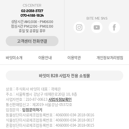
CS CENTER
02-2038-3727
070-4188-1824
BITE ME SNS
상담시간 AM10:00 - PM06:00
점심시간 PM12:00 - PM01:00
휴일 및 공휴일 휴무
고객센터 전화연결
바잇미소개
이용안내
이용약관
개인정보처리방침
바잇미 B2B 사업자 전용 쇼핑몰
상호 : 주식회사 바잇미 대표 : 곽재은
주소 : 서울특별시 강남구 테헤란로20길 10, 8층
사업자번호 : 210-87-00613
사업자정보확인
통신판매업신고 : 제2019-서울강남-05372호
입점문의 :
입점문의하기
동물성단미사료제조업등록번호 : 4060000-034-2018-0016
식물성단미사료제조업등록번호 : 4060000-034-2018-0017
혼합성단미사료제조업등록번호 : 4060000-034-2018-0015