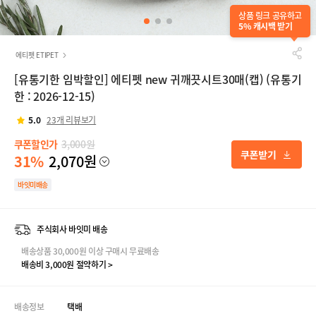
상품 링크 공유하고
5% 캐시백 받기
에티펫 ETIPET
[유통기한 임박할인] 에티펫 new 귀깨끗시트30매(캡) (유통기
한 : 2026-12-15)
5.0
23개 리뷰보기
쿠폰할인가
3,000원
31%
2,070원
바잇미배송
주식회사 바잇미 배송
배송상품 30,000원 이상 구매시 무료배송
배송비 3,000원 절약하기 >
배송정보
택배