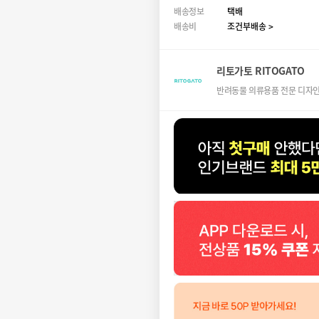
배송정보
택배
배송비
조건부배송 >
리토가토 RITOGATO
반려동물 의류용품 전문 디자인,