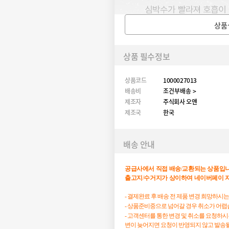
상품
상품 필수정보
상품코드
1000027013
배송비
조건부배송 >
제조자
주식회사 오앤
제조국
한국
배송 안내
공급사에서
직접
배송
/
교환되는
상품입
출고지
/
수거지가
상이하여
네이버페이
- 결제완료 후 배송 전 제품 변경 희망하시
- 상품준비중으로 넘어갈 경우 취소가 어렵
- 고객센터를 통한 변경 및 취소를 요청하
변이 늦어지면 요청이 반영되지 않고 발송될