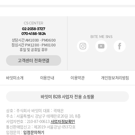
CS CENTER
02-2038-3727
070-4188-1824
BITE ME SNS
상담시간 AM10:00 - PM06:00
점심시간 PM12:00 - PM01:00
휴일 및 공휴일 휴무
고객센터 전화연결
바잇미소개
이용안내
이용약관
개인정보처리방침
바잇미 B2B 사업자 전용 쇼핑몰
상호 : 주식회사 바잇미 대표 : 곽재은
주소 : 서울특별시 강남구 테헤란로20길 10, 8층
사업자번호 : 210-87-00613
사업자정보확인
통신판매업신고 : 제2019-서울강남-05372호
입점문의 :
입점문의하기