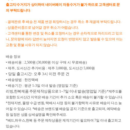
출고지
/
수거지가
상이하여
네이버페이
자동수거가
불가
하므로
고객센터로
문
의
부탁드립니다
.
- 결제완료 후 배송 전 제품 변경 희망하시는 경우 취소 후 재결제 부탁드립니다.
- 상품준비중으로 넘어갈 경우 취소가 어렵습니다.
- 고객센터를 통한 변경 및 취소를 요청하시는 경우 순차적으로 처리드리고 있으
나, 문의량에 따라 답변이 늦어지면 요청이 반영되지 않고 발송될 수 있으며 이는
교환 및 환불 사유가 되지 않습니다.
배송 정보

• 배송비용 : 2,500원 (30,000원 이상 구매 시 무료배송)

• 제주, 도서산간 추가비용 : 제주 3,000원, 도서산간 5,000원
• 당일 출고시간: 오후 3시 이전 주문 건
• 배송방법 : 한진택배

• 배송기간 : 평균 1-3일 이내 발송 (영업일 기준)
리빙,한복제품 주문제작상품으로 1~7일 이내 발송(영업일 기준)
*제주도를
포함한 도서산간 지역은 배송 기간이 추가 소요 혹은 배송이 불가할 수 있습니다.
*천재지변, 물량 수급 변동, 택배사 사정 등의 불가항력적 사유로 배송이 다소 늦
어질 수 있습니다. *배송은 브랜드별 배송일 공지 기준으로 출고되며, 예약배송
등 일정은 상품 상세설명을 확인해주세요.
*베드,하우스,한복 등 주문 제작상품은 제작기간이 필요하여 7일 이내 출고되고
있습니다.