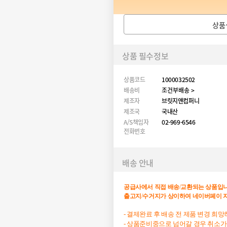
상품
상품 필수정보
상품코드
1000032502
배송비
조건부배송 >
제조자
브릿지앤컴퍼니
제조국
국내산
A/S책임자
02-969-6546
전화번호
배송 안내
공급사에서
직접
배송
/
교환되는
상품입
출고지
/
수거지가
상이하여
네이버페이
- 결제완료 후 배송 전 제품 변경 희
- 상품준비중으로 넘어갈 경우 취소가