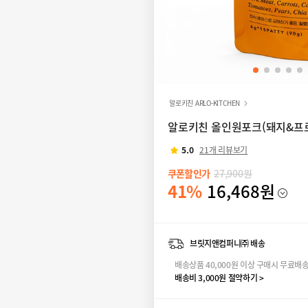
알로키친 ARLO-KITCHEN
알로키친 올인원포크(돼지&프로폴
5.0
21개 리뷰보기
쿠폰할인가
27,900원
41%
16,468원
브릿지앤컴퍼니㈜ 배송
배송상품 40,000원 이상 구매시 무료배
배송비 3,000원 절약하기 >