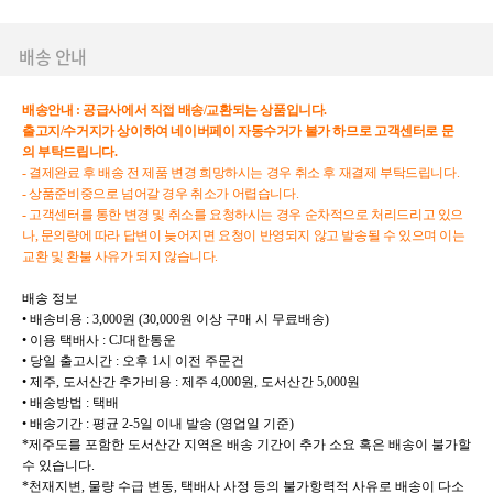
배송 안내
배송안내
:
공급사에서
직접
배송
/
교환되는
상품입니다
.
출고지
/
수거지가
상이하여
네이버페이
자동수거가
불가
하므로
고객센터로
문
의
부탁드립니다
.
-
결제완료
후
배송
전
제품
변경
희망하시는
경우
취소
후
재결제
부탁드립니다
.
-
상품준비중으로
넘어갈
경우
취소가
어렵습니다
.
-
고객센터를
통한
변경
및
취소를
요청하시는
경우
순차적으로
처리드리고
있으
나
,
문의량에
따라
답변이
늦어지면
요청이
반영되지
않고
발송될
수
있으며
이는
교환
및
환불
사유가
되지
않습니다
.
배송 정보
• 배송비용 : 3,000원 (30,000원 이상 구매 시 무료배송)
• 이용 택배사 : CJ대한통운
• 당일 출고시간 : 오후 1시 이전 주문건
• 제주, 도서산간 추가비용 : 제주 4,000원, 도서산간 5,000원
• 배송방법 : 택배
• 배송기간 : 평균 2-5일 이내 발송 (영업일 기준)
*제주도를 포함한 도서산간 지역은 배송 기간이 추가 소요 혹은 배송이 불가할
수 있습니다.
*천재지변, 물량 수급 변동, 택배사 사정 등의 불가항력적 사유로 배송이 다소