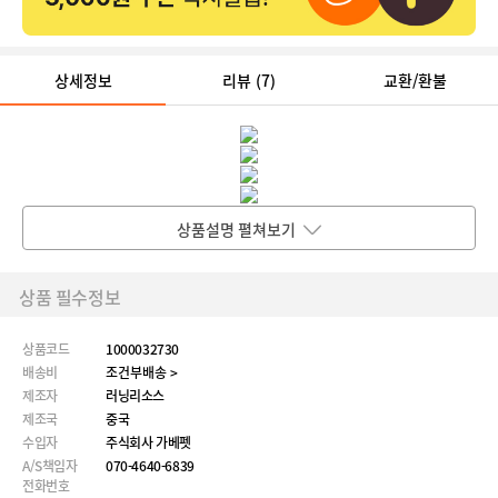
상세정보
리뷰
(7)
교환/환불
상품설명 펼쳐보기
상품 필수정보
상품코드
1000032730
배송비
조건부배송 >
제조자
러닝리소스
제조국
중국
수입자
주식회사 가베펫
A/S책임자
070-4640-6839
전화번호