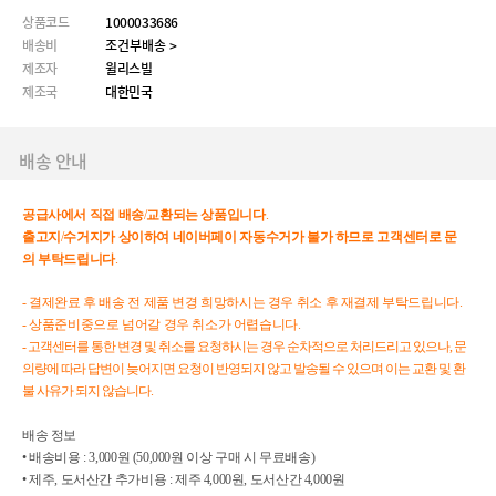
상품코드
1000033686
배송비
조건부배송 >
제조자
윌리스빌
제조국
대한민국
배송 안내
공급사에서
직접
배송
/
교환되는
상품입니다
.
출고지
/
수거지가
상이하여
네이버페이
자동수거가
불가
하므로
고객센터로
문
의
부탁드립니다
.
- 결제완료 후 배송 전 제품 변경 희망하시는 경우 취소 후 재결제 부탁드립니다.
- 상품준비중으로 넘어갈 경우 취소가 어렵습니다.
- 고객센터를 통한 변경 및 취소를 요청하시는 경우 순차적으로 처리드리고 있으나, 문
의량에 따라 답변이 늦어지면 요청이 반영되지 않고 발송될 수 있으며 이는 교환 및 환
불 사유가 되지 않습니다.
배송 정보

• 배송비용 : 3,000원 (50,000원 이상 구매 시 무료배송)

• 제주, 도서산간 추가비용 : 제주 4,000원, 도서산간 4,000원
