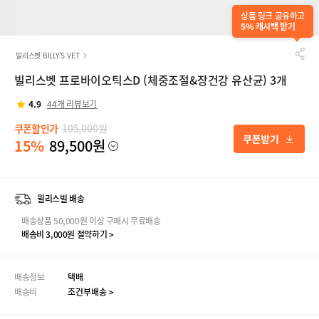
상품 링크 공유하고
5% 캐시백 받기
빌리스벳 BILLY'S VET
빌리스벳 프로바이오틱스D (체중조절&장건강 유산균) 3개
4.9
44개 리뷰보기
쿠폰할인가
105,000원
15%
89,500원
윌리스빌 배송
배송상품 50,000원 이상 구매시 무료배송
배송비 3,000원 절약하기 >
배송정보
택배
배송비
조건부배송 >