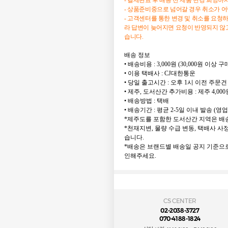
-
결제완료
후
배송
전
제품
변경
희망하
-
상품준비중으로
넘어갈
경우
취소가
어
-
고객센터를
통한
변경
및
취소를
요청
라
답변이
늦어지면
요청이
반영되지
않
습니다
.
배송 정보
• 배송비용 : 3,000원 (30,000원 이상
• 이용 택배사 : CJ대한통운
• 당일 출고시간 : 오후 1시 이전 주문건
• 제주, 도서산간 추가비용 : 제주 4,000
• 배송방법 : 택배
• 배송기간 : 평균 2-5일 이내 발송 (영
*제주도를 포함한 도서산간 지역은 배송
*천재지변, 물량 수급 변동, 택배사 사
습니다.
*배송은 브랜드별 배송일 공지 기준으로
인해주세요.
CS CENTER
02-2038-3727
070-4188-1824