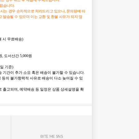
시는
경우
취소
후
재결제
부탁드립니다
.
렵습니다
.
하시는
경우
순차적으로
처리드리고
있으나
,
문의량에
따
고
발송될
수
있으며
이는
교환
및
환불
사유가
되지
않
 구매 시 무료배송)
원, 도서산간 5,000원
업일 기준)
 기간이 추가 소요 혹은 배송이 불가할 수 있습니다.
정 등의 불가항력적 사유로 배송이 다소 늦어질 수 있
 출고되며, 예약배송 등 일정은 상품 상세설명을 확
BITE ME SNS