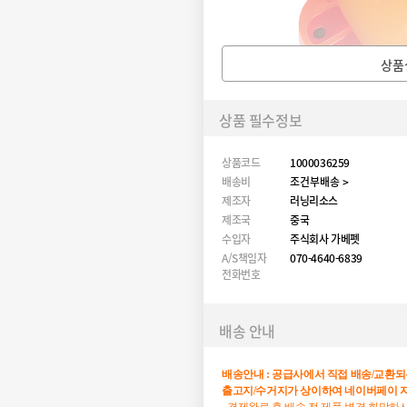
상품
상품 필수정보
상품코드
1000036259
배송비
조건부배송 >
제조자
러닝리소스
제조국
중국
수입자
주식회사 가베펫
A/S책임자
070-4640-6839
전화번호
배송 안내
배송안내
:
공급사에서
직접
배송
/
교환되
출고지
/
수거지가
상이하여
네이버페이