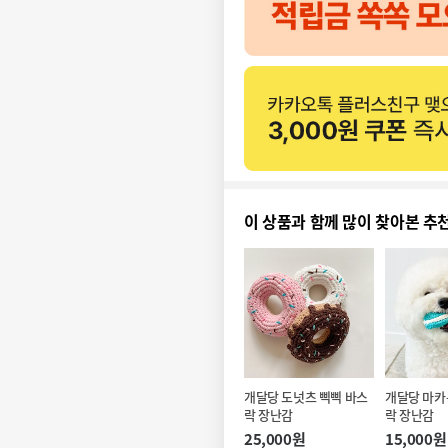
이 상품과 함께 많이 찾아본 추
개달당 도넛츠 삑삑 바스
개달당 마카
락 장난감
락 장난감
25,000원
15,000원