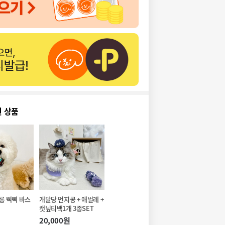
천 상품
롱 삑삑 바스
개달당 먼지콩 + 애벌레 + 
캣닢티백1개 3종SET
20,000원