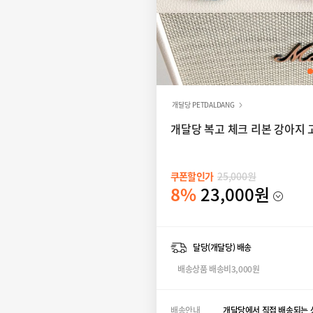
개달당 PETDALDANG
개달당 복고 체크 리본 강아지 고
쿠폰할인가
25,000원
8%
23,000원
달당(개달당) 배송
배송상품 배송비3,000원
배송안내
개달당에서 직접 배송되는 