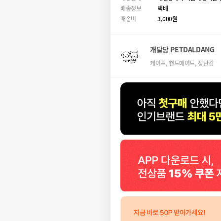
배송정보
택배
배송비
3,000원
개달당 PETDALDANG
케이프, 핸드메이드, 장난감