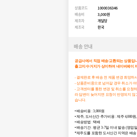
상품코드
1000036346
배송비
3,000원
제조자
개달당
제조국
한국
배송 안내
공급사에서
직접
배송
/
교환되는
상품입
출고지
/
수거지가
상이하여
네이버페이
- 결제완료 후 배송 전 제품 변경 희망
- 상품준비중으로 넘어갈 경우 취소가 
- 고객센터를 통한 변경 및 취소를 요청
라 답변이 늦어지면 요청이 반영되지 않고
습니다.
• 배송비용 : 3,000원
• 제주, 도서산간 추가비용 : 제주 4,000원,
• 배송방법 : 택배
• 배송기간 : 평균 3-7일 이내 발송 (영업
*제주도를 포함한 도서산간 지역은 배송 