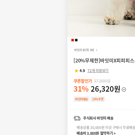
바잇미 BITE ME
[20%무제한]바잇미X피피피스튜
4.9
72개 리뷰보기
쿠폰할인가
37,900원
31%
26,320원
바잇미배송
20%쿠폰
주식회사 바잇미 배송
배송상품 30,000원 이상 구매시 무료배
배송비 3,000원 절약하기 >