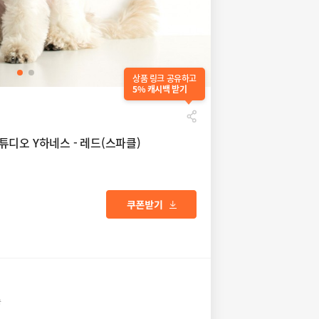
상품 링크 공유하고
5% 캐시백 받기
디오 Y하네스 - 레드(스파클)
송