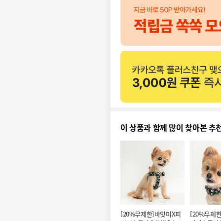
이 상품과 함께 많이 찾아본 추
[20%무제한]바잇미X피
[20%무제