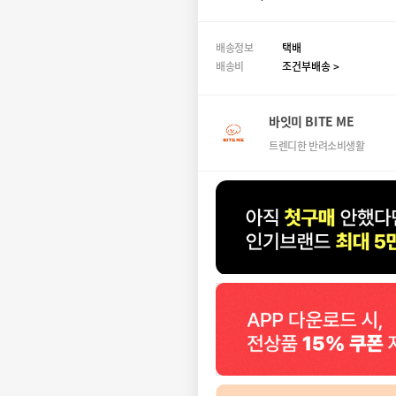
배송정보
택배
배송비
조건부배송 >
바잇미 BITE ME
트렌디한 반려소비생활