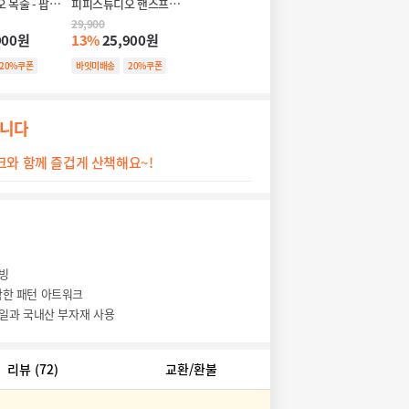
 목줄 - 팝콘
피피스튜디오 핸즈프리 
리쉬 (2 colors)
29,900
900원
13%
25,900원
20%쿠폰
바잇미배송
20%쿠폰
합니다
와 함께 즐겁게 산책해요~!
웨빙
한 패턴 아트워크
일과 국내산 부자재 사용
리뷰
(72)
교환/환불