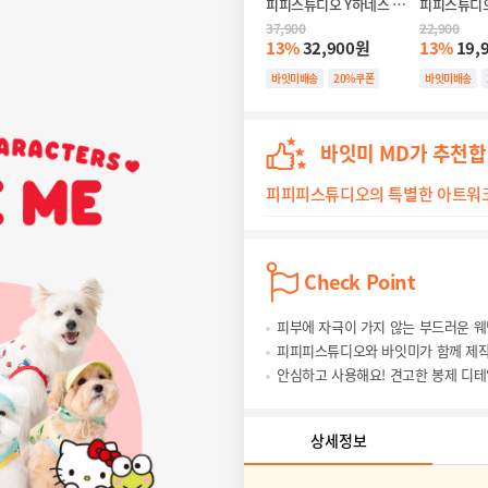
피피스튜디오 Y하네스 - 
피피스튜디오
팝콘(블랙)
(블랙)
37,900
22,900
13%
32,900원
13%
19,
바잇미배송
20%쿠폰
바잇미배송
바잇미 MD가 추천
피피피스튜디오의 특별한 아트워크
Check Point
피부에 자극이 가지 않는 부드러운 
피피피스튜디오와 바잇미가 함께 제작
안심하고 사용해요! 견고한 봉제 디테
상세정보