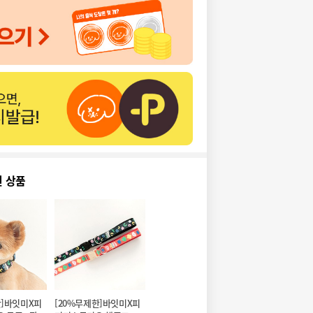
천 상품
한]바잇미X피
[20%무제한]바잇미X피