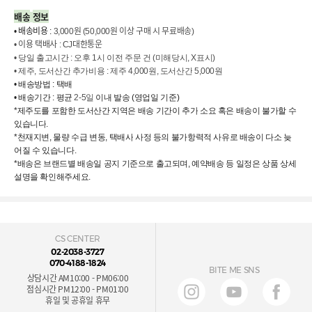
배송
정보
배송비용
원
원
이상
구매
시
무료배송
•
:
3,000
(50,000
)
이용
택배사
대한통운
•
: CJ
•
당일
출고시간
:
오후
1
시
이전
주문
건
(
미해당시
, X
표시
)
•
제주
,
도서산간
추가비용
:
제주
4,000
원
,
도서산간
5,000
원
•
배송방법
:
택배
•
배송기간
:
평균
2-5
일
이내
발송
(
영업일
기준
)
*
제주도를
포함한
도서산간
지역은
배송
기간이
추가
소요
혹은
배송이
불가할
수
있습니다
.
*
천재지변
,
물량
수급
변동
,
택배사
사정
등의
불가항력적
사유로
배송이
다소
늦
어질
수
있습니다
.
*
배송은
브랜드별
배송일
공지
기준으로
출고되며
,
예약배송
등
일정은
상품
상세
설명을
확인해주세요
.
CS CENTER
02-2038-3727
070-4188-1824
BITE ME SNS
상담시간 AM10:00 - PM06:00
점심시간 PM12:00 - PM01:00
휴일 및 공휴일 휴무