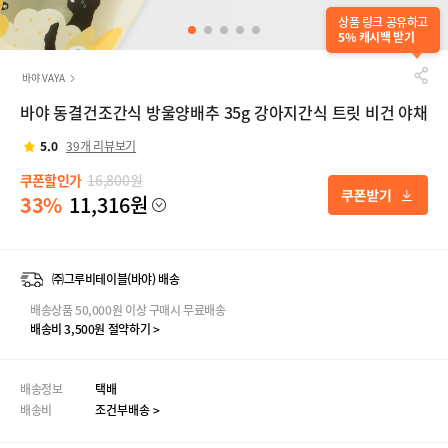
상품 링크 공유하고
5% 캐시백 받기
바야 VAYA
바야 동결건조간식 방울양배추 35g 강아지간식 트릿 비건 야채
5.0
39개 리뷰보기
쿠폰할인가
16,800원
33%
11,316원
㈜그루비테이블(바야) 배송
배송상품 50,000원 이상 구매시 무료배송
배송비 3,500원 절약하기 >
배송정보
택배
배송비
조건부배송 >