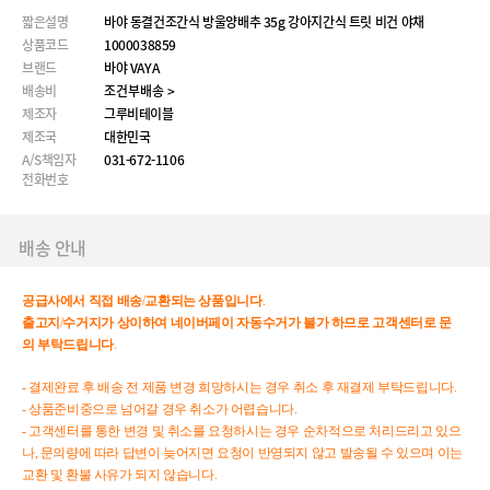
짧은설명
바야 동결건조간식 방울양배추 35g 강아지간식 트릿 비건 야채
상품코드
1000038859
브랜드
바야 VAYA
배송비
조건부배송 >
제조자
그루비테이블
제조국
대한민국
A/S책임자
031-672-1106
전화번호
배송 안내
공급사에서
직접
배송
/
교환되는
상품입니다
.
출고지
/
수거지가
상이하여
네이버페이
자동수거가
불가
하므로
고객센터로
문
의
부탁드립니다
.
- 결제완료 후 배송 전 제품 변경 희망하시는 경우 취소 후 재결제 부탁드립니다.
- 상품준비중으로 넘어갈 경우 취소가 어렵습니다.
- 고객센터를 통한 변경 및 취소를 요청하시는 경우 순차적으로 처리드리고 있으
나, 문의량에 따라 답변이 늦어지면 요청이 반영되지 않고 발송될 수 있으며 이는
교환 및 환불 사유가 되지 않습니다.