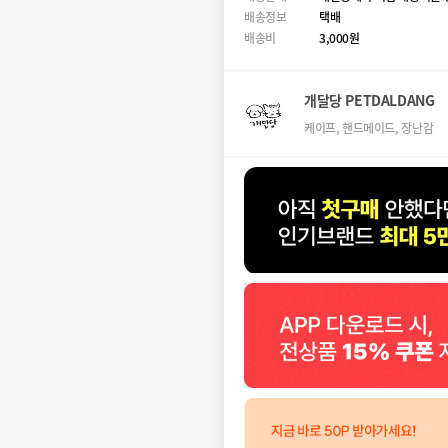
배송정보
택배
배송비
3,000원
개달당 PETDALDANG
케이프, 핸드메이드, 장난감