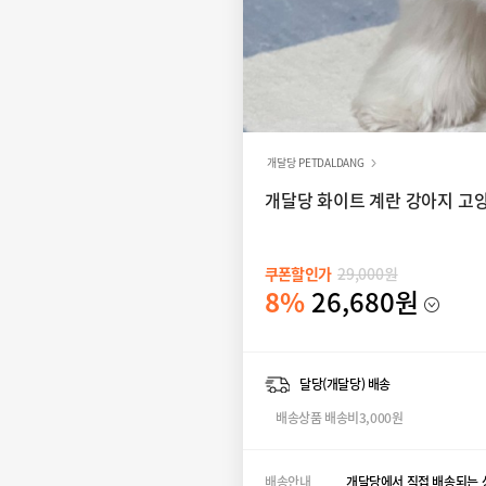
개달당 PETDALDANG
개달당 화이트 계란 강아지 고양
쿠폰할인가
29,000원
8%
26,680원
달당(개달당) 배송
배송상품 배송비3,000원
배송안내
개달당에서 직접 배송되는 