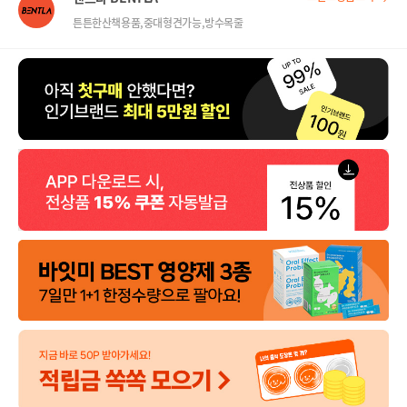
튼튼한산책용품,중대형견가능,방수목줄