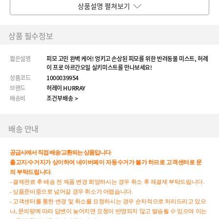
상품설명 펼쳐보기
상품 필수정보
짧은설명
피모 고민 완벽 케어! 엉키고 손상된 피모를 위한 반려동물 미스트, 허레
이 프로 아르간오일 실키미스트를 만나보세요!
상품코드
1000039954
브랜드
허레이 HURRAY
배송비
조건부배송 >
배송 안내
공급사에서
직접
배송
/
교환되는
상품입니다
.
출고지
/
수거지가
상이하여
네이버페이
자동수거가
불가
하므로
고객센터로
문
의
부탁드립니다
.
- 결제완료 후 배송 전 제품 변경 희망하시는 경우 취소 후 재결제 부탁드립니다.
- 상품준비중으로 넘어갈 경우 취소가 어렵습니다.
- 고객센터를 통한 변경 및 취소를 요청하시는 경우 순차적으로 처리드리고 있으
나, 문의량에 따라 답변이 늦어지면 요청이 반영되지 않고 발송될 수 있으며 이는