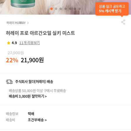
상품 링크 공유하고
5% 캐시백 받기
허레이 HURRAY
허레이 프로 아르간오일 실키 미스트
4.9
11개 리뷰보기
27,900원
22%
21,900원
주식회사 월더(허레이) 배송
배송상품 50,000원 이상 구매시 무료배송
배송비 3,000원 절약하기 >
배송정보
택배
배송비
조건부배송 >