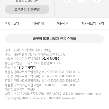
휴일 및 공휴일 휴무
고객센터 전화연결
바잇미소개
이용안내
이용약관
개인정보처리방침
바잇미 B2B 사업자 전용 쇼핑몰
상호 : 주식회사 바잇미 대표 : 곽재은
주소 : 서울특별시 강남구 테헤란로20길 10, 8층
사업자번호 : 210-87-00613
사업자정보확인
통신판매업신고 : 제2019-서울강남-05372호
입점문의 :
입점문의하기
동물성단미사료제조업등록번호 : 4060000-034-2018-0016
식물성단미사료제조업등록번호 : 4060000-034-2018-0017
혼합성단미사료제조업등록번호 : 4060000-034-2018-0015
동물용의료기기판매신고번호 : 3210000-013-2018-0001
개인정보관리자 : 한보람
대표번호 : 02-2038-3727, 070-4188-1824 이메일 :
biteme@biteme.co.kr
copyrightⓒ2020 biteme.co.kr. All Rights Reserved.