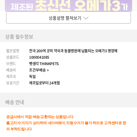
상품설명 펼쳐보기
상품 필수정보
짧은설명
전국 200여 곳의 약국과 동물병원에 납품되는 오메가3 영양제
상품코드
1000041085
브랜드
펫생각 THINKPETS
배송비
조건부배송 >
제조국
독일
유효기간
제조일로부터 24개월
배송 안내
공급사에서
직접
배송
/
교환되는
상품입니다
.
출고지
/
수거지가
상이하여
네이버페이
자동수거가
불가
하므로
고객센터로
문
의
부탁드립니다
.