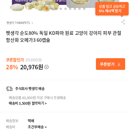
상품 링크 공유하고
5% 캐시백 받기
펫생각 THINKPETS
펫생각 순도80% 독일 KD파마 원료 고양이 강아지 피부 관절
항산화 오메가3 60캡슐
쿠폰할인가
29,000원
28%
20,976원
주식회사 펫생각 배송
배송상품 40,000원 이상 구매시 무료배송
배송비 3,500원 절약하기 >
배송정보
택배
배송비
조건부배송 >