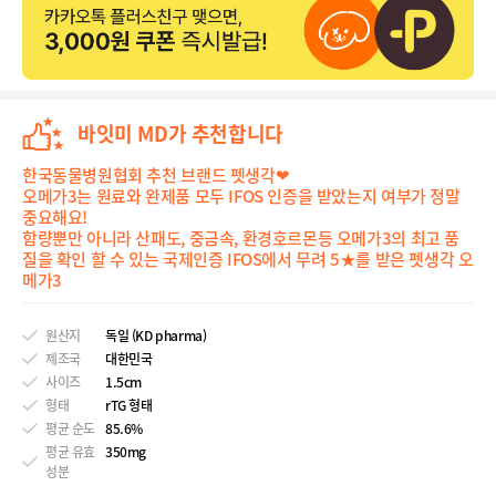
바잇미 MD가 추천합니다
한국동물병원협회 추천 브랜드 펫생각❤
오메가3는 원료와 완제품 모두 IFOS 인증을 받았는지 여부가 정말
중요해요!
함량뿐만 아니라 산패도, 중금속, 환경호르몬등 오메가3의 최고 품
질을 확인 할 수 있는 국제인증 IFOS에서 무려 5★를 받은 펫생각 오
메가3
원산지
독일 (KD pharma)
제조국
대한민국
사이즈
1.5cm
형태
rTG 형태
평균 순도
85.6%
평균 유효
350mg
성분