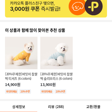
이 상품과 함께 많이 찾아본 추천 상품
[20%무제한]바잇미 찹쌀
[20%무제한]바잇미 찹쌀
떡 티셔츠 (6 colors)
떡 슬리브리스 (6 colors)
14,900원
13,900원
바잇미배송
20%쿠폰
바잇미배송
20%쿠폰
상세정보
리뷰
(288)
교환/환불