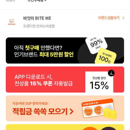
배송비
조건부배송 >
바잇미 BITE ME
브랜드상품보기
트렌디한 반려소비생활