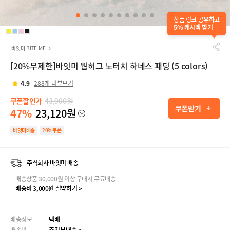
상품 링크 공유하고
5% 캐시백 받기
바잇미 BITE ME
[20%무제한]바잇미 웜허그 노터치 하네스 패딩 (5 colors)
4.9
288개 리뷰보기
쿠폰할인가
43,900원
47%
23,120원
바잇미배송
20%쿠폰
주식회사 바잇미 배송
배송상품 30,000원 이상 구매시 무료배송
배송비 3,000원 절약하기 >
배송정보
택배