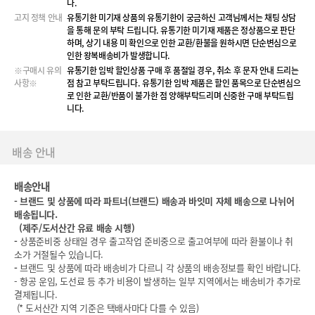
다.
고지 정책 안내
유통기한 미기재 상품의 유통기한이 궁금하신 고객님께서는 채팅 상담
을 통해 문의 부탁 드립니다. 유통기한 미기재 제품은 정상품으로 판단
하며, 상기 내용 미 확인으로 인한 교환/환불을 원하시면 단순변심으로
인한 왕복배송비가 발생합니다.
※구매시 유의
유통기한 임박 할인상품 구매 후 품절일 경우, 취소 후 문자 안내 드리는
사항※
점 참고 부탁드립니다. 유통기한 임박 제품은 할인 품목으로 단순변심으
로 인한 교환/반품이 불가한 점 양해부탁드리며 신중한 구매 부탁드립
니다.
배송 안내
배송안내
-
브랜드 및 상품에 따라 파트너(브랜드) 배송과 바잇미 자체 배송으로 나뉘어
배송됩니다.
(
제주/도서산간 유료 배송 시행)
-
상품준비중 상태일 경우 출고작업 준비중으로 출고여부에 따라 환불이나 취
소가 거절될수 있습니다.
-
브랜드 및 상품에 따라 배송비가 다르니 각 상품의 배송정보를 확인 바랍니다.
- 항공 운임, 도선료 등 추가 비용이 발생하는 일부 지역에서는 배송비가 추가로
결제됩니다.
(* 도서산간 지역 기준은 택배사마다 다를 수 있음)