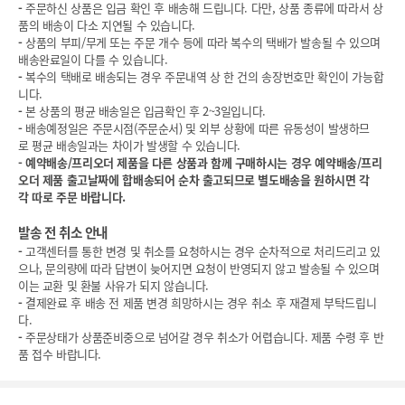
-
주문하신 상품은 입금 확인 후 배송해 드립니다. 다만, 상품 종류에 따라서 상
품의 배송이 다소 지연될 수 있습니다.
-
상품의 부피/무게 또는 주문 개수 등에 따라 복수의 택배가 발송될 수 있으며
배송완료일이 다를 수 있습니다.
-
복수의 택배로 배송되는 경우 주문내역 상 한 건의 송장번호만 확인이 가능합
니다.
-
본 상품의 평균 배송일은 입금확인 후 2~3일입니다.
-
배송예정일은 주문시점(주문순서) 및 외부 상황에 따른 유동성이 발생하므
로 평균 배송일과는 차이가 발생할 수 있습니다.
-
예약배송/프리오더 제품을 다른 상품과 함께 구매하시는 경우 예약배송/프리
오더 제품 출고날짜에 합배송되어 순차 출고되므로 별도배송을 원하시면 각
각 따로 주문 바랍니다.
발송 전 취소 안내
-
고객센터를 통한 변경 및 취소를 요청하시는 경우 순차적으로 처리드리고 있
으나, 문의량에 따라 답변이 늦어지면 요청이 반영되지 않고 발송될 수 있으며
이는 교환 및 환불 사유가 되지 않습니다.
-
결제완료 후 배송 전 제품 변경 희망하시는 경우 취소 후 재결제 부탁드립니
다.
-
주문상태가 상품준비중으로 넘어갈 경우 취소가 어렵습니다. 제품 수령 후 반
품 접수 바랍니다.