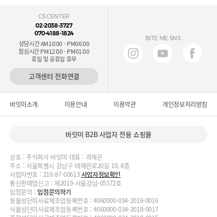
CS CENTER
02-2038-3727
070-4188-1824
BITE ME SNS
상담시간 AM10:00 - PM06:00
점심시간 PM12:00 - PM01:00
휴일 및 공휴일 휴무
고객센터 전화연결
바잇미소개
이용안내
이용약관
개인정보처리방침
바잇미 B2B 사업자 전용 쇼핑몰
상호 : 주식회사 바잇미 대표 : 곽재은
주소 : 서울특별시 강남구 테헤란로20길 10, 8층
사업자번호 : 210-87-00613
사업자정보확인
통신판매업신고 : 제2019-서울강남-05372호
입점문의 :
입점문의하기
동물성단미사료제조업등록번호 : 4060000-034-2018-0016
식물성단미사료제조업등록번호 : 4060000-034-2018-0017