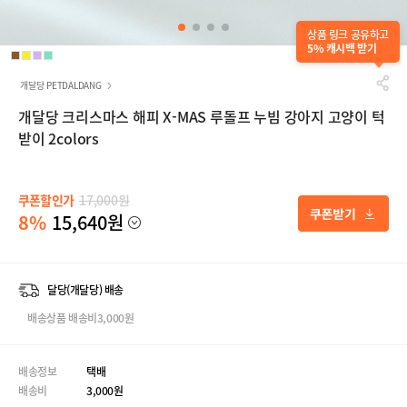
상품 링크 공유하고
5% 캐시백 받기
개달당 PETDALDANG
개달당 크리스마스 해피 X-MAS 루돌프 누빔 강아지 고양이 턱
받이 2colors
쿠폰할인가
17,000원
8%
15,640원
달당(개달당) 배송
배송상품 배송비3,000원
배송정보
택배
배송비
3,000원