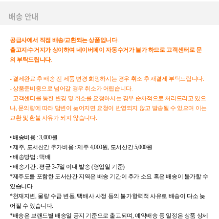
배송 안내
공급사에서
직접
배송
/
교환되는
상품입니다
.
출고지
/
수거지가
상이하여
네이버페이
자동수거가
불가
하므로
고객센터로
문
의
부탁드립니다
.
- 결제완료 후 배송 전 제품 변경 희망하시는 경우 취소 후 재결제 부탁드립니다.
- 상품준비중으로 넘어갈 경우 취소가 어렵습니다.
- 고객센터를 통한 변경 및 취소를 요청하시는 경우 순차적으로 처리드리고 있으
나, 문의량에 따라 답변이 늦어지면 요청이 반영되지 않고 발송될 수 있으며 이는
교환 및 환불 사유가 되지 않습니다.
• 배송비용 : 3,000원
• 제주, 도서산간 추가비용 : 제주 4,000원, 도서산간 5,000원
• 배송방법 : 택배
• 배송기간 : 평균 3-7일 이내 발송 (영업일 기준)
*제주도를 포함한 도서산간 지역은 배송 기간이 추가 소요 혹은 배송이 불가할 수
있습니다.
*천재지변, 물량 수급 변동, 택배사 사정 등의 불가항력적 사유로 배송이 다소 늦
어질 수 있습니다.
*배송은 브랜드별 배송일 공지 기준으로 출고되며, 예약배송 등 일정은 상품 상세