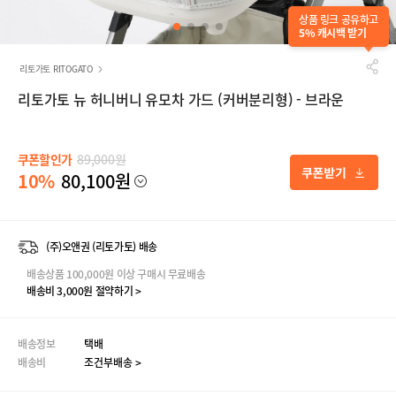
상품 링크 공유하고
5% 캐시백 받기
리토가토 RITOGATO
리토가토 뉴 허니버니 유모차 가드 (커버분리형) - 브라운
쿠폰할인가
89,000원
10%
80,100원
(주)오앤권 (리토가토) 배송
배송상품 100,000원 이상 구매시 무료배송
배송비 3,000원 절약하기 >
배송정보
택배
배송비
조건부배송 >