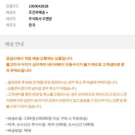
상품코드
1000042928
배송비
조건부배송 >
제조자
주식회사 오앤권
제조국
한국
배송 안내
공급사에서
직접
배송
/
교환되는
상품입니다
.
출고지
/
수거지가
상이하여
네이버페이
자동수거가
불가
하므로
고객센터로
문
의
부탁드립니다
.
- 결제완료 후 배송 전 제품 변경 희망하시는 경우 취소 후 재결제 부탁드립니다.
- 상품준비중으로 넘어갈 경우 취소가 어렵습니다.
- 고객센터를 통한 변경 및 취소를 요청하시는 경우 순차적으로 처리드리고 있으나, 문
의량에 따라 답변이 늦어지면 요청이 반영되지 않고 발송될 수 있으며 이는 교환 및 환
불 사유가 되지 않습니다.
• 배송비용 : 3,000원 (100,000원 이상 구매 시 무료배송)
• 제주, 도서산간 추가비용 : 제주 3,000원, 도서산간 5,000원
• 배송방법 : 택배