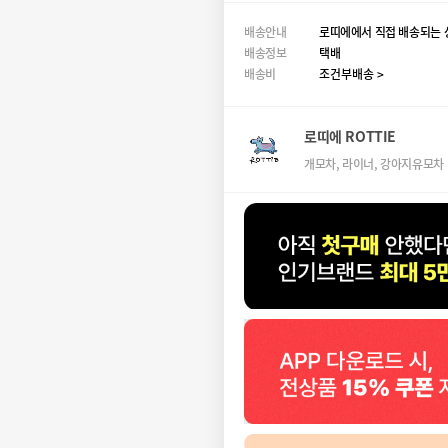
배송안내
로띠에에서 직접 배송되는 
배송정보
택배
배송비
조건부배송 >
로띠에 ROTTIE
개모차, 라이너, 강아지유모차