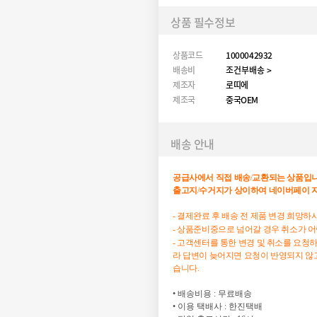
상품 필수정보
상품코드
1000042932
배송비
조건부배송 >
제조자
로띠에
제조국
중국OEM
배송 안내
공급사에서
직접
배송
/
교환되는
상품입
출고지
/
수거지가
상이하여
네이버페이
- 결제완료 후 배송 전 제품 변경 희망
- 상품준비중으로 넘어갈 경우 취소가 
- 고객센터를 통한 변경 및 취소를 요청
라 답변이 늦어지면 요청이 반영되지 않고
습니다.
• 배송비용 : 무료배송
• 이용 택배사 : 한진택배